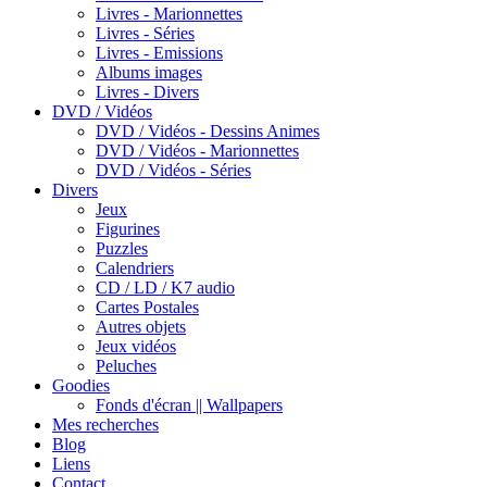
Livres - Marionnettes
Livres - Séries
Livres - Emissions
Albums images
Livres - Divers
DVD / Vidéos
DVD / Vidéos - Dessins Animes
DVD / Vidéos - Marionnettes
DVD / Vidéos - Séries
Divers
Jeux
Figurines
Puzzles
Calendriers
CD / LD / K7 audio
Cartes Postales
Autres objets
Jeux vidéos
Peluches
Goodies
Fonds d'écran || Wallpapers
Mes recherches
Blog
Liens
Contact