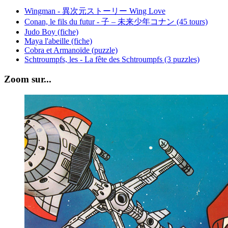
Wingman - 異次元ストーリー Wing Love
Conan, le fils du futur - 子 – 未来少年コナン (45 tours)
Judo Boy (fiche)
Maya l'abeille (fiche)
Cobra et Armanoïde (puzzle)
Schtroumpfs, les - La fête des Schtroumpfs (3 puzzles)
Zoom sur...