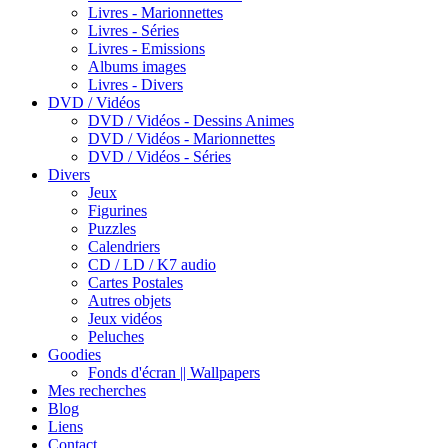
Livres - Marionnettes
Livres - Séries
Livres - Emissions
Albums images
Livres - Divers
DVD / Vidéos
DVD / Vidéos - Dessins Animes
DVD / Vidéos - Marionnettes
DVD / Vidéos - Séries
Divers
Jeux
Figurines
Puzzles
Calendriers
CD / LD / K7 audio
Cartes Postales
Autres objets
Jeux vidéos
Peluches
Goodies
Fonds d'écran || Wallpapers
Mes recherches
Blog
Liens
Contact