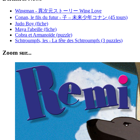
Wingman - 異次元ストーリー Wing Love
Conan, le fils du futur - 子 – 未来少年コナン (45 tours)
Judo Boy (fiche)
Maya l'abeille (fiche)
Cobra et Armanoïde (puzzle)
Schtroumpfs, les - La fête des Schtroumpfs (3 puzzles)
Zoom sur...