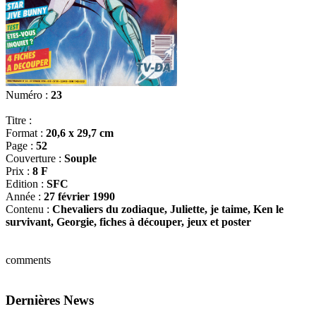
Numéro :
23
Titre :
Format :
20,6 x 29,7 cm
Page :
52
Couverture :
Souple
Prix :
8 F
Edition :
SFC
Année :
27 février 1990
Contenu :
Chevaliers du zodiaque, Juliette, je taime, Ken le
survivant, Georgie, fiches à découper, jeux et poster
comments
Dernières News