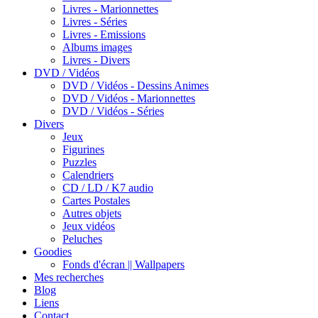
Livres - Marionnettes
Livres - Séries
Livres - Emissions
Albums images
Livres - Divers
DVD / Vidéos
DVD / Vidéos - Dessins Animes
DVD / Vidéos - Marionnettes
DVD / Vidéos - Séries
Divers
Jeux
Figurines
Puzzles
Calendriers
CD / LD / K7 audio
Cartes Postales
Autres objets
Jeux vidéos
Peluches
Goodies
Fonds d'écran || Wallpapers
Mes recherches
Blog
Liens
Contact