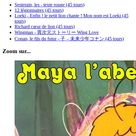
Sesterain, les - texte rouge (45 tours)
12 légionnaires (45 tours)
Loeki - Enfin ! le petit lion chante ! Mon nom est Loeki (45
tours)
Richard cœur de lion (45 tours)
Wingman - 異次元ストーリー Wing Love
Conan, le fils du futur - 子 – 未来少年コナン (45 tours)
Zoom sur...