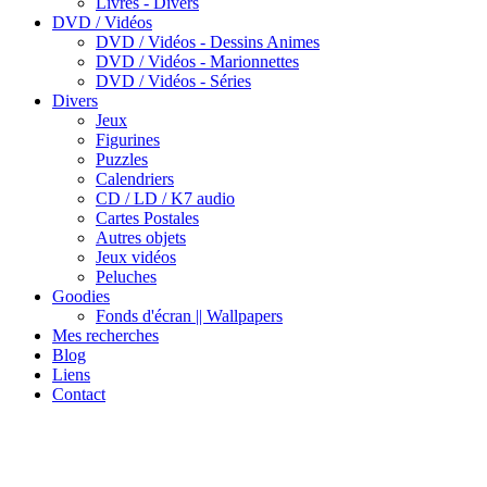
Livres - Divers
DVD / Vidéos
DVD / Vidéos - Dessins Animes
DVD / Vidéos - Marionnettes
DVD / Vidéos - Séries
Divers
Jeux
Figurines
Puzzles
Calendriers
CD / LD / K7 audio
Cartes Postales
Autres objets
Jeux vidéos
Peluches
Goodies
Fonds d'écran || Wallpapers
Mes recherches
Blog
Liens
Contact