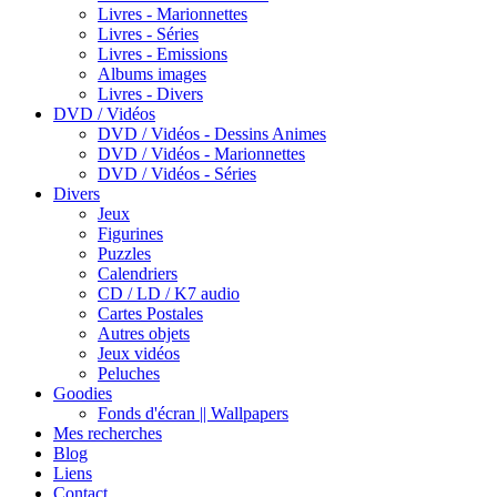
Livres - Marionnettes
Livres - Séries
Livres - Emissions
Albums images
Livres - Divers
DVD / Vidéos
DVD / Vidéos - Dessins Animes
DVD / Vidéos - Marionnettes
DVD / Vidéos - Séries
Divers
Jeux
Figurines
Puzzles
Calendriers
CD / LD / K7 audio
Cartes Postales
Autres objets
Jeux vidéos
Peluches
Goodies
Fonds d'écran || Wallpapers
Mes recherches
Blog
Liens
Contact