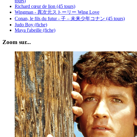
tours)
Richard cœur de lion (45 tours)
Wingman - 異次元ストーリー Wing Love
Conan, le fils du futur - 子 – 未来少年コナン (45 tours)
Judo Boy (fiche)
Maya l'abeille (fiche)
Zoom sur...