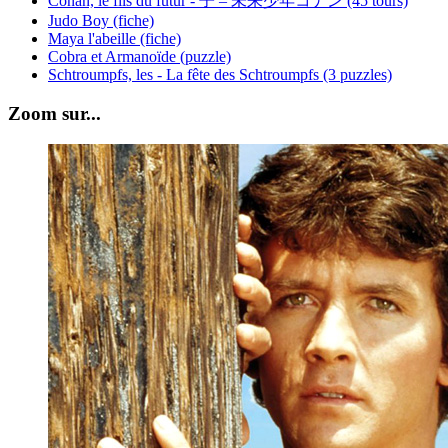
Conan, le fils du futur - 子 – 未来少年コナン (45 tours)
Judo Boy (fiche)
Maya l'abeille (fiche)
Cobra et Armanoïde (puzzle)
Schtroumpfs, les - La fête des Schtroumpfs (3 puzzles)
Zoom sur...