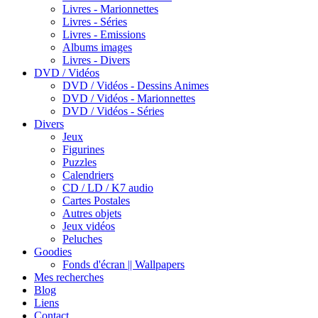
Livres - Marionnettes
Livres - Séries
Livres - Emissions
Albums images
Livres - Divers
DVD / Vidéos
DVD / Vidéos - Dessins Animes
DVD / Vidéos - Marionnettes
DVD / Vidéos - Séries
Divers
Jeux
Figurines
Puzzles
Calendriers
CD / LD / K7 audio
Cartes Postales
Autres objets
Jeux vidéos
Peluches
Goodies
Fonds d'écran || Wallpapers
Mes recherches
Blog
Liens
Contact