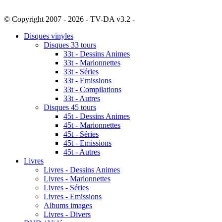
© Copyright 2007 - 2026 - TV-DA v3.2 -
Sitemap
Disques vinyles
Disques 33 tours
33t - Dessins Animes
33t - Marionnettes
33t - Séries
33t - Emissions
33t - Compilations
33t - Autres
Disques 45 tours
45t - Dessins Animes
45t - Marionnettes
45t - Séries
45t - Emissions
45t - Autres
Livres
Livres - Dessins Animes
Livres - Marionnettes
Livres - Séries
Livres - Emissions
Albums images
Livres - Divers