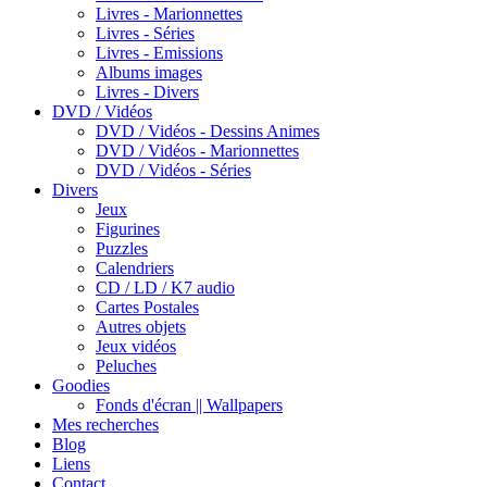
Livres - Marionnettes
Livres - Séries
Livres - Emissions
Albums images
Livres - Divers
DVD / Vidéos
DVD / Vidéos - Dessins Animes
DVD / Vidéos - Marionnettes
DVD / Vidéos - Séries
Divers
Jeux
Figurines
Puzzles
Calendriers
CD / LD / K7 audio
Cartes Postales
Autres objets
Jeux vidéos
Peluches
Goodies
Fonds d'écran || Wallpapers
Mes recherches
Blog
Liens
Contact