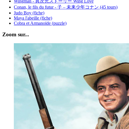
Wingman - 異次元ストーリー Wing Love
Conan, le fils du futur - 子 – 未来少年コナン (45 tours)
Judo Boy (fiche)
Maya l'abeille (fiche)
Cobra et Armanoïde (puzzle)
Zoom sur...