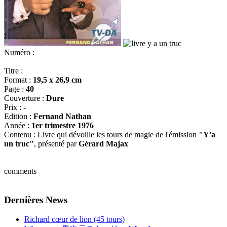
Numéro :
Titre :
Format :
19,5 x 26,9 cm
Page :
40
Couverture :
Dure
Prix :
-
Edition :
Fernand Nathan
Année :
1er trimestre 1976
Contenu : Livre qui dévoille les tours de magie de l'émission
"Y'a
un truc"
, présenté par
Gérard Majax
comments
Dernières News
Richard cœur de lion (45 tours)