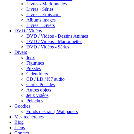
Livres - Marionnettes
Livres - Séries
Livres - Emissions
Albums images
Livres - Divers
DVD / Vidéos
DVD / Vidéos - Dessins Animes
DVD / Vidéos - Marionnettes
DVD / Vidéos - Séries
Divers
Jeux
Figurines
Puzzles
Calendriers
CD / LD / K7 audio
Cartes Postales
Autres objets
Jeux vidéos
Peluches
Goodies
Fonds d'écran || Wallpapers
Mes recherches
Blog
Liens
Contact