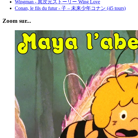
Wingman - 異次元ストーリー Wing Love
Conan, le fils du futur - 子 – 未来少年コナン (45 tours)
Zoom sur...