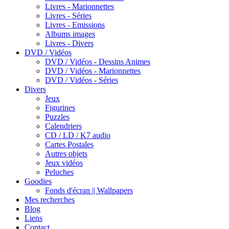
Livres - Marionnettes
Livres - Séries
Livres - Emissions
Albums images
Livres - Divers
DVD / Vidéos
DVD / Vidéos - Dessins Animes
DVD / Vidéos - Marionnettes
DVD / Vidéos - Séries
Divers
Jeux
Figurines
Puzzles
Calendriers
CD / LD / K7 audio
Cartes Postales
Autres objets
Jeux vidéos
Peluches
Goodies
Fonds d'écran || Wallpapers
Mes recherches
Blog
Liens
Contact