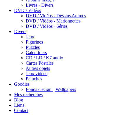
Livres - Divers
DVD / Vidéos
DVD / Vidéos - Dessins Animes
DVD / Vidéos - Marionnettes
DVD / Vidéos - Séries
Divers
Jeux
Figurines
Puzzles
Calendriers
CD / LD / K7 audio
Cartes Postales
Autres objets
Jeux vidéos
Peluches
Goodies
Fonds d'écran || Wallpapers
Mes recherches
Blog
Liens
Contact