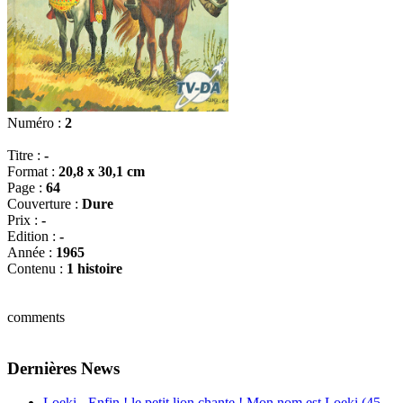
Numéro :
2
Titre :
-
Format :
20,8 x 30,1 cm
Page :
64
Couverture :
Dure
Prix :
-
Edition :
-
Année :
1965
Contenu :
1 histoire
comments
Dernières News
Loeki - Enfin ! le petit lion chante ! Mon nom est Loeki (45