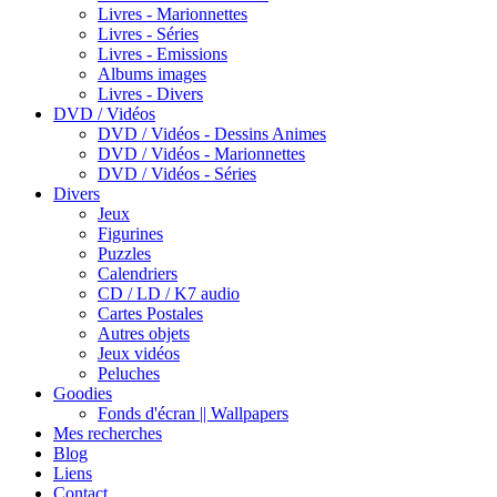
Livres - Marionnettes
Livres - Séries
Livres - Emissions
Albums images
Livres - Divers
DVD / Vidéos
DVD / Vidéos - Dessins Animes
DVD / Vidéos - Marionnettes
DVD / Vidéos - Séries
Divers
Jeux
Figurines
Puzzles
Calendriers
CD / LD / K7 audio
Cartes Postales
Autres objets
Jeux vidéos
Peluches
Goodies
Fonds d'écran || Wallpapers
Mes recherches
Blog
Liens
Contact