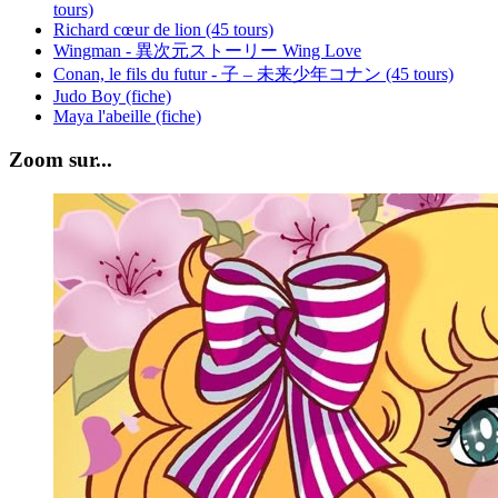
tours)
Richard cœur de lion (45 tours)
Wingman - 異次元ストーリー Wing Love
Conan, le fils du futur - 子 – 未来少年コナン (45 tours)
Judo Boy (fiche)
Maya l'abeille (fiche)
Zoom sur...