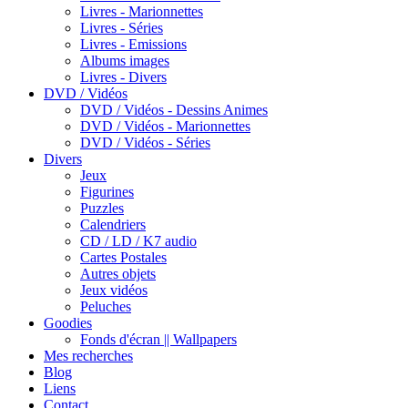
Livres - Marionnettes
Livres - Séries
Livres - Emissions
Albums images
Livres - Divers
DVD / Vidéos
DVD / Vidéos - Dessins Animes
DVD / Vidéos - Marionnettes
DVD / Vidéos - Séries
Divers
Jeux
Figurines
Puzzles
Calendriers
CD / LD / K7 audio
Cartes Postales
Autres objets
Jeux vidéos
Peluches
Goodies
Fonds d'écran || Wallpapers
Mes recherches
Blog
Liens
Contact