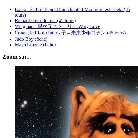
Loeki - Enfin ! le petit lion chante ! Mon nom est Loeki (45
tours)
Richard cœur de lion (45 tours)
Wingman - 異次元ストーリー Wing Love
Conan, le fils du futur - 子 – 未来少年コナン (45 tours)
Judo Boy (fiche)
Maya l'abeille (fiche)
Zoom sur...