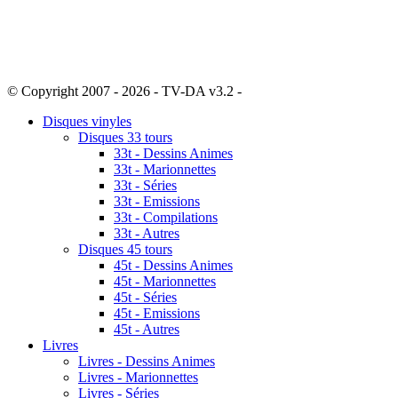
© Copyright 2007 - 2026 - TV-DA v3.2 -
Sitemap
Disques vinyles
Disques 33 tours
33t - Dessins Animes
33t - Marionnettes
33t - Séries
33t - Emissions
33t - Compilations
33t - Autres
Disques 45 tours
45t - Dessins Animes
45t - Marionnettes
45t - Séries
45t - Emissions
45t - Autres
Livres
Livres - Dessins Animes
Livres - Marionnettes
Livres - Séries