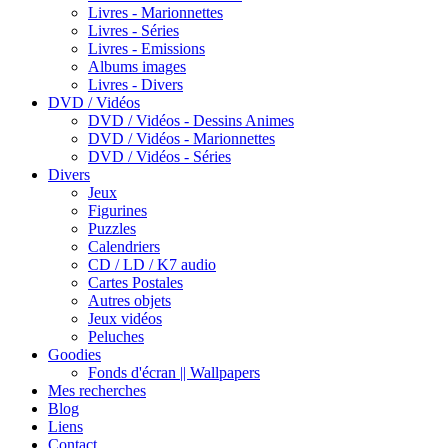
Livres - Marionnettes
Livres - Séries
Livres - Emissions
Albums images
Livres - Divers
DVD / Vidéos
DVD / Vidéos - Dessins Animes
DVD / Vidéos - Marionnettes
DVD / Vidéos - Séries
Divers
Jeux
Figurines
Puzzles
Calendriers
CD / LD / K7 audio
Cartes Postales
Autres objets
Jeux vidéos
Peluches
Goodies
Fonds d'écran || Wallpapers
Mes recherches
Blog
Liens
Contact