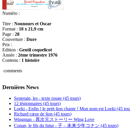
Numéro :
Titre :
Nounours et Oscar
Format :
18 x 21,9 cm
Page :
28
Couverture :
Dure
Prix :
Edition :
Gentil coquelicot
Année :
2ème trimestre 1976
Contenu :
1 histoire
comments
Dernières News
Sesterain, les - texte rouge (45 tours)
12 légionnaires (45 tours)
Loeki - Enfin ! le petit lion chante ! Mon nom est Loeki (45 tou
Richard cœur de lion (45 tours)
Wingman - 異次元ストーリー Wing Love
Conan, le fils du futur - 子 – 未来少年コナン (45 tours)