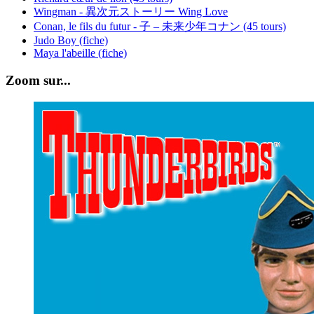
Wingman - 異次元ストーリー Wing Love
Conan, le fils du futur - 子 – 未来少年コナン (45 tours)
Judo Boy (fiche)
Maya l'abeille (fiche)
Zoom sur...