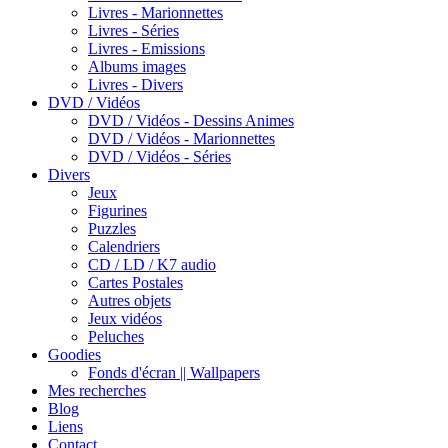
Livres - Marionnettes
Livres - Séries
Livres - Emissions
Albums images
Livres - Divers
DVD / Vidéos
DVD / Vidéos - Dessins Animes
DVD / Vidéos - Marionnettes
DVD / Vidéos - Séries
Divers
Jeux
Figurines
Puzzles
Calendriers
CD / LD / K7 audio
Cartes Postales
Autres objets
Jeux vidéos
Peluches
Goodies
Fonds d'écran || Wallpapers
Mes recherches
Blog
Liens
Contact