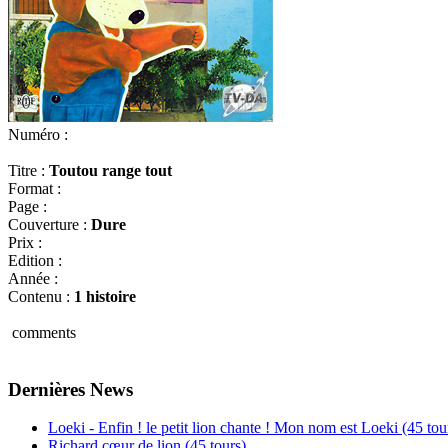
Numéro :
Titre :
Toutou range tout
Format :
Page :
Couverture :
Dure
Prix :
Edition :
Année :
Contenu :
1 histoire
comments
Dernières News
Loeki - Enfin ! le petit lion chante ! Mon nom est Loeki (45 tou
Richard cœur de lion (45 tours)