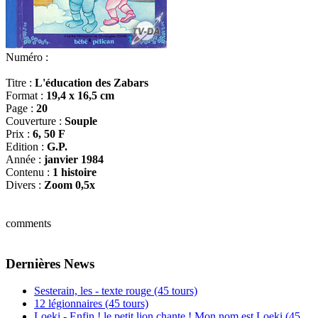
Numéro :
Titre :
L'éducation des Zabars
Format :
19,4 x 16,5 cm
Page :
20
Couverture :
Souple
Prix :
6, 50 F
Edition :
G.P.
Année :
janvier 1984
Contenu :
1 histoire
Divers :
Zoom 0,5x
comments
Dernières News
Sesterain, les - texte rouge (45 tours)
12 légionnaires (45 tours)
Loeki - Enfin ! le petit lion chante ! Mon nom est Loeki (45