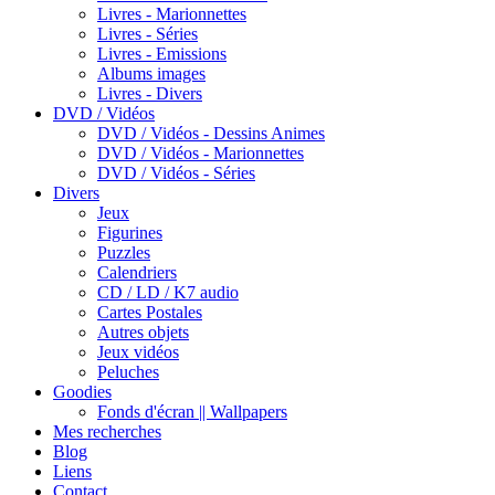
Livres - Marionnettes
Livres - Séries
Livres - Emissions
Albums images
Livres - Divers
DVD / Vidéos
DVD / Vidéos - Dessins Animes
DVD / Vidéos - Marionnettes
DVD / Vidéos - Séries
Divers
Jeux
Figurines
Puzzles
Calendriers
CD / LD / K7 audio
Cartes Postales
Autres objets
Jeux vidéos
Peluches
Goodies
Fonds d'écran || Wallpapers
Mes recherches
Blog
Liens
Contact