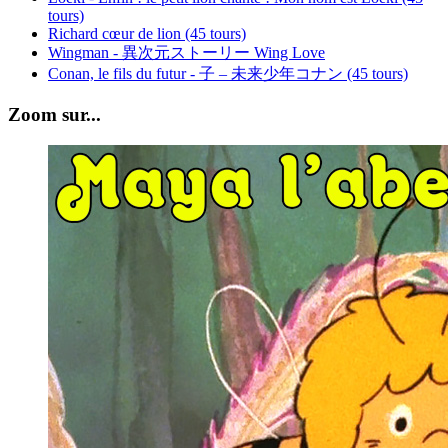
tours)
Richard cœur de lion (45 tours)
Wingman - 異次元ストーリー Wing Love
Conan, le fils du futur - 子 – 未来少年コナン (45 tours)
Zoom sur...