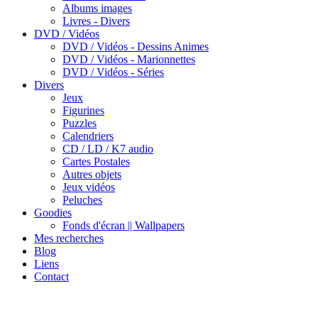
Albums images
Livres - Divers
DVD / Vidéos
DVD / Vidéos - Dessins Animes
DVD / Vidéos - Marionnettes
DVD / Vidéos - Séries
Divers
Jeux
Figurines
Puzzles
Calendriers
CD / LD / K7 audio
Cartes Postales
Autres objets
Jeux vidéos
Peluches
Goodies
Fonds d'écran || Wallpapers
Mes recherches
Blog
Liens
Contact