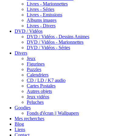
Livres - Marionnettes
Livres - Séries
Livres - Emissions
Albums images
Livres - Divers
DVD / Vidéos
DVD / Vidéos - Dessins Animes
DVD / Vidéos - Marionnettes
DVD / Vidéos - Séries
Divers
Jeux
Figurines
Puzzles
Calendriers
CD / LD / K7 audio
Cartes Postales
Autres objets
Jeux vidéos
Peluches
Goodies
Fonds d'écran || Wallpapers
Mes recherches
Blog
Liens
Contact