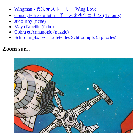
Wingman - 異次元ストーリー Wing Love
Conan, le fils du futur - 子 – 未来少年コナン (45 tours)
Judo Boy (fiche)
Maya l'abeille (fiche)
Cobra et Armanoïde (puzzle)
Schtroumpfs, les - La fête des Schtroumpfs (3 puzzles)
Zoom sur...