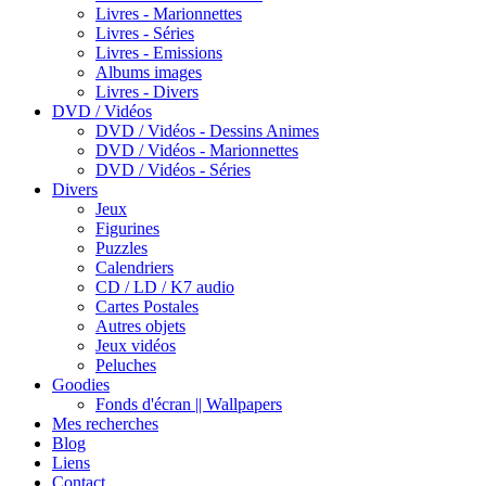
Livres - Marionnettes
Livres - Séries
Livres - Emissions
Albums images
Livres - Divers
DVD / Vidéos
DVD / Vidéos - Dessins Animes
DVD / Vidéos - Marionnettes
DVD / Vidéos - Séries
Divers
Jeux
Figurines
Puzzles
Calendriers
CD / LD / K7 audio
Cartes Postales
Autres objets
Jeux vidéos
Peluches
Goodies
Fonds d'écran || Wallpapers
Mes recherches
Blog
Liens
Contact