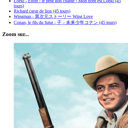
Loeki - Enfin ! le petit lion chante ! Mon nom est Loeki (45
tours)
Richard cœur de lion (45 tours)
Wingman - 異次元ストーリー Wing Love
Conan, le fils du futur - 子 – 未来少年コナン (45 tours)
Zoom sur...