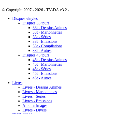
© Copyright 2007 - 2026 - TV-DA v3.2 -
Sitemap
Disques vinyles
Disques 33 tours
33t - Dessins Animes
33t - Marionnettes
33t - Séries
33t - Emissions
33t - Compilations
33t - Autres
Disques 45 tours
45t - Dessins Animes
45t - Marionnettes
45t - Séries
45t - Emissions
45t - Autres
Livres
Livres - Dessins Animes
Livres - Marionnettes
Livres - Séries
Livres - Emissions
Albums images
Livres - Divers