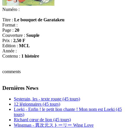
Numéro :
Titre :
Le bouquet de Garatakeu
Format :
Page :
20
Couverture :
Souple
Prix :
2,50 F
Edition :
MCL
Année :
Contenu :
1 histoire
comments
Dernières News
Sesterain, les - texte rouge (45 tours)
12 légionnaires (45 tours)
Loeki - Enfin ! le petit lion chante ! Mon nom est Loeki (45
tours)
Richard cœur de lion (45 tours)
Wingman - 異次元ストーリー Wing Love