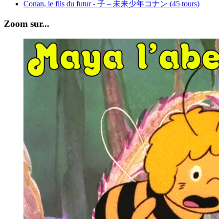
Conan, le fils du futur - 子 – 未来少年コナン (45 tours)
Zoom sur...