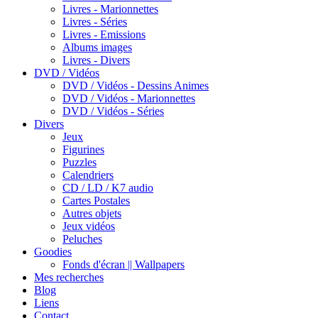
Livres - Marionnettes
Livres - Séries
Livres - Emissions
Albums images
Livres - Divers
DVD / Vidéos
DVD / Vidéos - Dessins Animes
DVD / Vidéos - Marionnettes
DVD / Vidéos - Séries
Divers
Jeux
Figurines
Puzzles
Calendriers
CD / LD / K7 audio
Cartes Postales
Autres objets
Jeux vidéos
Peluches
Goodies
Fonds d'écran || Wallpapers
Mes recherches
Blog
Liens
Contact