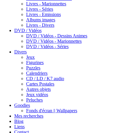
Livres - Marionnettes
Livres - Séries
Livres - Emissions
Albums images
Livres - Divers
DVD / Vidéos
DVD / Vidéos - Dessins Animes
DVD / Vidéos - Marionnettes
DVD / Vidéos - Séries
Divers
Jeux
Figurines
Puzzles
Calendriers
CD / LD / K7 audio
Cartes Postales
Autres objets
Jeux vidéos
Peluches
Goodies
Fonds d'écran || Wallpapers
Mes recherches
Blog
Liens
Contact