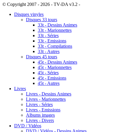
© Copyright 2007 - 2026 - TV-DA v3.2 -
Sitemap
Disques vinyles
Disques 33 tours
33t - Dessins Animes
33t - Marionnettes
33t - Séries
33t - Emissions
33t - Compilations
33t - Autres
Disques 45 tours
45t - Dessins Animes
45t - Marionnettes
45t - Séries
45t - Emissions
45t - Autres
Livres
Livres - Dessins Animes
Livres - Marionnettes
Livres - Séries
Livres - Emissions
Albums images
Livres - Divers
DVD / Vidéos
DVD / Vidéos - Dessins Animes