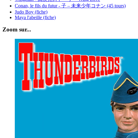
Conan, le fils du futur - 子 – 未来少年コナン (45 tours)
Judo Boy (fiche)
Maya l'abeille (fiche)
Zoom sur...