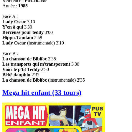
Référence :
PM-10.539
Année :
1985
Face A :
Lady Oscar
3'10
Y'en à qui
3'30
Berceuse pour teddy
3'00
Hippo-Tamtam
2'58
Lady Oscar
(instrumentale) 3'10
Face B :
La chanson de Bibifoc
2'35
Les transports qui m'transportent
3'30
Voici le p'tit Teddy
2'50
Bébé dauphin
2'32
La chanson de Bibifoc
(instrumentale) 2'35
Mega hit enfant (33 tours)