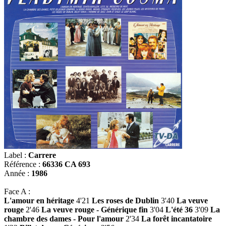
Label :
Carrere
Référence :
66336 CA 693
Année :
1986
Face A :
L'amour en héritage
4'21
Les roses de Dublin
3'40
La veuve
rouge
2'46
La veuve rouge - Générique fin
3'04
L'été 36
3'09
La
chambre des dames - Pour l'amour
2'34
La forêt incantatoire