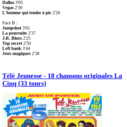
Dallas
3'05
Vegas
2'30
L'homme qui tombe à pic
2'26
Face B :
Jumpshot
3'01
La poursuite
2'37
J.R. Blues
2'25
Top secret
2'50
Left bank
3'44
Jeux magiques
2'38
Télé Jeunesse - 18 chansons originales La
Cinq (33 tours)