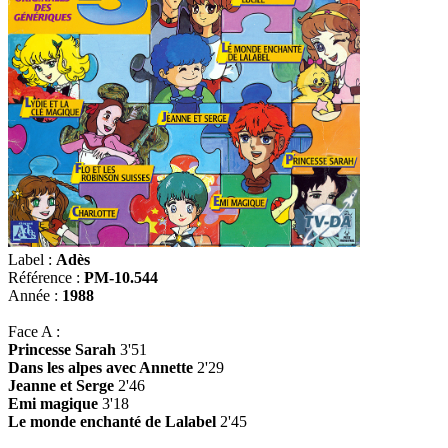
Label :
Adès
Référence :
PM-10.544
Année :
1988
Face A :
Princesse Sarah
3'51
Dans les alpes avec Annette
2'29
Jeanne et Serge
2'46
Emi magique
3'18
Le monde enchanté de Lalabel
2'45