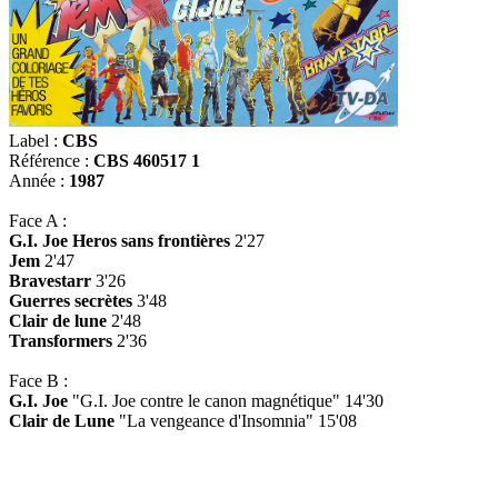
Label :
CBS
Référence :
CBS 460517 1
Année :
1987
Face A :
G.I. Joe Heros sans frontières
2'27
Jem
2'47
Bravestarr
3'26
Guerres secrètes
3'48
Clair de lune
2'48
Transformers
2'36
Face B :
G.I. Joe
"G.I. Joe contre le canon magnétique" 14'30
Clair de Lune
"La vengeance d'Insomnia" 15'08