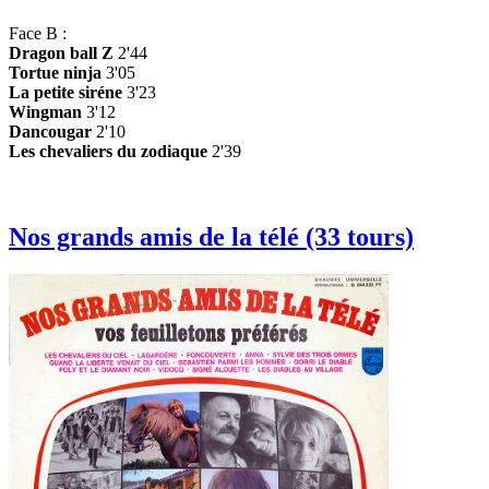
Face B :
Dragon ball Z
2'44
Tortue ninja
3'05
La petite siréne
3'23
Wingman
3'12
Dancougar
2'10
Les chevaliers du zodiaque
2'39
Nos grands amis de la télé (33 tours)