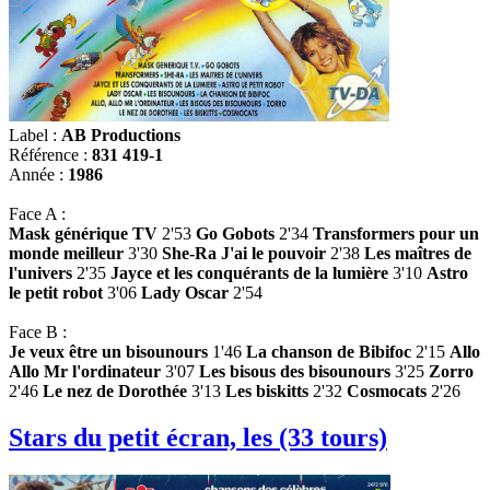
Label :
AB Productions
Référence :
831 419-1
Année :
1986
Face A :
Mask générique TV
2'53
Go Gobots
2'34
Transformers pour un
monde meilleur
3'30
She-Ra J'ai le pouvoir
2'38
Les maîtres de
l'univers
2'35
Jayce et les conquérants de la lumière
3'10
Astro
le petit robot
3'06
Lady Oscar
2'54
Face B :
Je veux être un bisounours
1'46
La chanson de Bibifoc
2'15
Allo
Allo Mr l'ordinateur
3'07
Les bisous des bisounours
3'25
Zorro
2'46
Le nez de Dorothée
3'13
Les biskitts
2'32
Cosmocats
2'26
Stars du petit écran, les (33 tours)