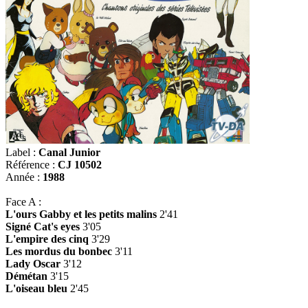
Label :
Canal Junior
Référence :
CJ 10502
Année :
1988
Face A :
L'ours Gabby et les petits malins
2'41
Signé Cat's eyes
3'05
L'empire des cinq
3'29
Les mordus du bonbec
3'11
Lady Oscar
3'12
Démétan
3'15
L'oiseau bleu
2'45