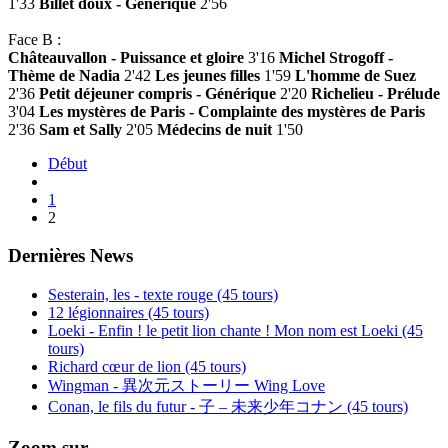
1'33
Billet doux - Générique
2'56
Face B :
Châteauvallon - Puissance et gloire
3'16
Michel Strogoff -
Thème de Nadia
2'42
Les jeunes filles
1'59
L'homme de Suez
2'36
Petit déjeuner compris - Générique
2'20
Richelieu - Prélude
3'04
Les mystères de Paris - Complainte des mystères de Paris
2'36
Sam et Sally
2'05
Médecins de nuit
1'50
Début
1
2
Dernières News
Sesterain, les - texte rouge (45 tours)
12 légionnaires (45 tours)
Loeki - Enfin ! le petit lion chante ! Mon nom est Loeki (45
tours)
Richard cœur de lion (45 tours)
Wingman - 異次元ストーリー Wing Love
Conan, le fils du futur - 子 – 未来少年コナン (45 tours)
Zoom sur...