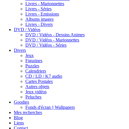
Livres - Marionnettes
Livres - Séries
Livres - Emissions
Albums images
Livres - Divers
DVD / Vidéos
DVD / Vidéos - Dessins Animes
DVD / Vidéos - Marionnettes
DVD / Vidéos - Séries
Divers
Jeux
Figurines
Puzzles
Calendriers
CD / LD / K7 audio
Cartes Postales
Autres objets
Jeux vidéos
Peluches
Goodies
Fonds d'écran || Wallpapers
Mes recherches
Blog
Liens
Contact