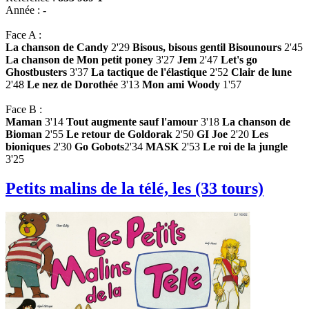
Année :
-
Face A :
La chanson de Candy
2'29
Bisous, bisous gentil Bisounours
2'45
La chanson de Mon petit poney
3'27
Jem
2'47
Let's go
Ghostbusters
3'37
La tactique de l'élastique
2'52
Clair de lune
2'48
Le nez de Dorothée
3'13
Mon ami Woody
1'57
Face B :
Maman
3'14
Tout augmente sauf l'amour
3'18
La chanson de
Bioman
2'55
Le retour de Goldorak
2'50
GI Joe
2'20
Les
bioniques
2'30
Go Gobots
2'34
MASK
2'53
Le roi de la jungle
3'25
Petits malins de la télé, les (33 tours)