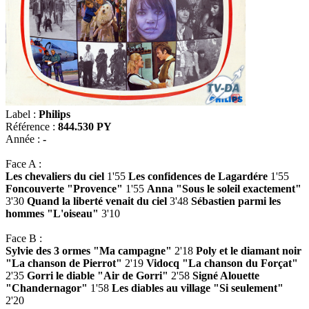
Label :
Philips
Référence :
844.530 PY
Année :
-
Face A :
Les chevaliers du ciel
1'55
Les confidences de Lagardére
1'55
Foncouverte "Provence"
1'55
Anna "Sous le soleil exactement"
3'30
Quand la liberté venait du ciel
3'48
Sébastien parmi les
hommes "L'oiseau"
3'10
Face B :
Sylvie des 3 ormes "Ma campagne"
2'18
Poly et le diamant noir
"La chanson de Pierrot"
2'19
Vidocq "La chanson du Forçat"
2'35
Gorri le diable "Air de Gorri"
2'58
Signé Alouette
"Chandernagor"
1'58
Les diables au village "Si seulement"
2'20