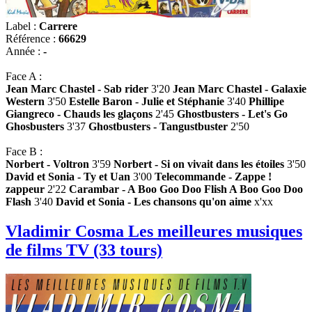
Label :
Carrere
Référence :
66629
Année :
-
Face A :
Jean Marc Chastel - Sab rider
3'20
Jean Marc Chastel - Galaxie
Western
3'50
Estelle Baron - Julie et Stéphanie
3'40
Phillipe
Giangreco - Chauds les glaçons
2'45
Ghostbusters - Let's Go
Ghosbusters
3'37
Ghostbusters - Tangustbuster
2'50
Face B :
Norbert - Voltron
3'59
Norbert - Si on vivait dans les étoiles
3'50
David et Sonia - Ty et Uan
3'00
Telecommande - Zappe !
zappeur
2'22
Carambar - A Boo Goo Doo Flish A Boo Goo Doo
Flash
3'40
David et Sonia - Les chansons qu'on aime
x'xx
Vladimir Cosma Les meilleures musiques
de films TV (33 tours)