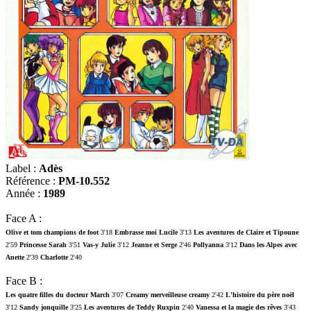
Label :
Adès
Référence :
PM-10.552
Année :
1989
Face A :
Olive et tom champions de foot
3'18
Embrasse moi Lucile
3'13
Les aventures de Claire et Tipoune
2'59
Princesse Sarah
3'51
Vas-y Julie
3'12
Jeanne et Serge
2'46
Pollyanna
3'12
Dans les Alpes avec
Anette
2'39
Charlotte
2'40
Face B :
Les quatre filles du docteur March
3'07
Creamy merveilleuse creamy
2'42
L'histoire du père noël
3'12
Sandy jonquille
3'25
Les aventures de Teddy Ruxpin
2'40
Vanessa et la magie des rêves
3'43