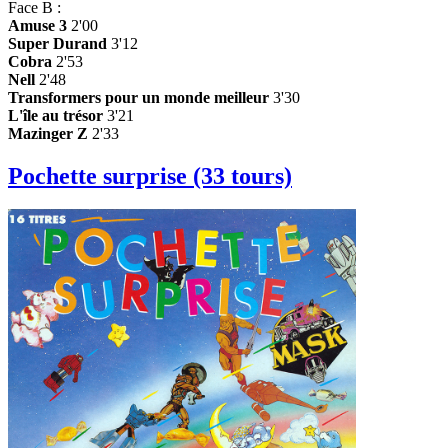
Face B :
Amuse 3
2'00
Super Durand
3'12
Cobra
2'53
Nell
2'48
Transformers pour un monde meilleur
3'30
L'île au trésor
3'21
Mazinger Z
2'33
Pochette surprise (33 tours)