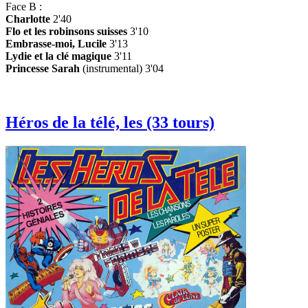
Face B :
Charlotte
2'40
Flo et les robinsons suisses
3'10
Embrasse-moi, Lucile
3'13
Lydie et la clé magique
3'11
Princesse Sarah
(instrumental) 3'04
Héros de la télé, les (33 tours)