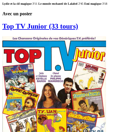
Lydie et la clé magique
3'11
Le monde enchanté de Lalabel
2'45
Emi magique
3'18
Avec un poster
Top TV Junior (33 tours)