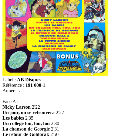
Label :
AB Disques
Référence :
191 000-1
Année :
-
Face A :
Nicky Larson
2'22
Un jour, on se retrouvera
2'27
Les babies
2'35
Un collége fou, fou, fou
2'30
La chanson de Georgie
2'31
Le retour de Goldorak
2'50