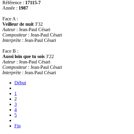
Référence :
17115-7
Année :
1987
Face A :
Veilleur de nuit
3'32
Auteur
: Jean-Paul Césari
Compositeur
: Jean-Paul Césari
Interprète
: Jean-Paul Césari
Face B :
Aussi loin que tu sois
3'22
Auteur
: Jean-Paul Césari
Compositeur
: Jean-Paul Césari
Interprète
: Jean-Paul Césari
Début
1
2
3
4
5
Fin