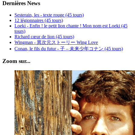
Dernières News
Sesterain, les - texte rouge (45 tours)
12 légionnaires (45 tours)
Loeki - Enfin ! le petit lion chante ! Mon nom est Loeki (45
tours)
Richard cœur de lion (45 tours)
Wingman - 異次元ストーリー Wing Love
Conan, le fils du futur - 子 – 未来少年コナン (45 tours)
Zoom sur...