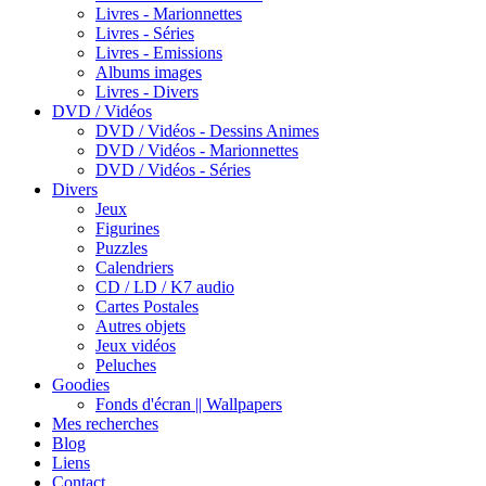
Livres - Marionnettes
Livres - Séries
Livres - Emissions
Albums images
Livres - Divers
DVD / Vidéos
DVD / Vidéos - Dessins Animes
DVD / Vidéos - Marionnettes
DVD / Vidéos - Séries
Divers
Jeux
Figurines
Puzzles
Calendriers
CD / LD / K7 audio
Cartes Postales
Autres objets
Jeux vidéos
Peluches
Goodies
Fonds d'écran || Wallpapers
Mes recherches
Blog
Liens
Contact