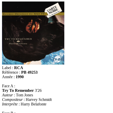
Label :
RCA
Référence :
PB 49253
Année :
1990
Face A :
Try To Remember
3'26
Auteur
: Tom Jones
Compositeur
: Harvey Schmidt
Interprète
: Harry Belafonte