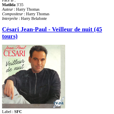
Face B :
Matilda
3'35
Auteur
: Harry Thomas
Compositeur
: Harry Thomas
Interprète
: Harry Belafonte
Césari Jean-Paul - Veilleur de nuit (45
tours)
Label :
SFC