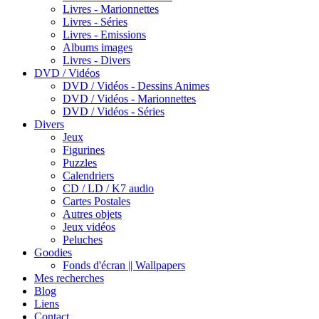
Livres - Marionnettes
Livres - Séries
Livres - Emissions
Albums images
Livres - Divers
DVD / Vidéos
DVD / Vidéos - Dessins Animes
DVD / Vidéos - Marionnettes
DVD / Vidéos - Séries
Divers
Jeux
Figurines
Puzzles
Calendriers
CD / LD / K7 audio
Cartes Postales
Autres objets
Jeux vidéos
Peluches
Goodies
Fonds d'écran || Wallpapers
Mes recherches
Blog
Liens
Contact