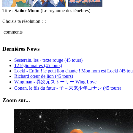
Titre :
Sailor Moon
(Le royaume des ténèbres)
Choisis ta résolution : :
comments
Dernières News
Sesterain, les - texte rouge (45 tours)
12 légionnaires (45 tours)
Loeki - Enfin ! le petit lion chante ! Mon nom est Loeki (45 tou
Richard cœur de lion (45 tours)
Wingman - 異次元ストーリー Wing Love
Conan, le fils du futur - 子 – 未来少年コナン (45 tours)
Zoom sur...