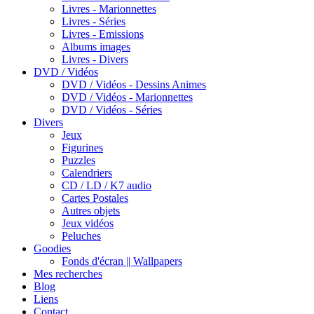
Livres - Marionnettes
Livres - Séries
Livres - Emissions
Albums images
Livres - Divers
DVD / Vidéos
DVD / Vidéos - Dessins Animes
DVD / Vidéos - Marionnettes
DVD / Vidéos - Séries
Divers
Jeux
Figurines
Puzzles
Calendriers
CD / LD / K7 audio
Cartes Postales
Autres objets
Jeux vidéos
Peluches
Goodies
Fonds d'écran || Wallpapers
Mes recherches
Blog
Liens
Contact