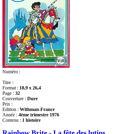
Numéro :
Titre :
Format :
18,9 x 26,4
Page :
32
Couverture :
Dure
Prix :
Edition :
Withman-France
Année :
4ème trimestre 1976
Contenu :
1 histoire
Rainbow Brite - La fête des lutins