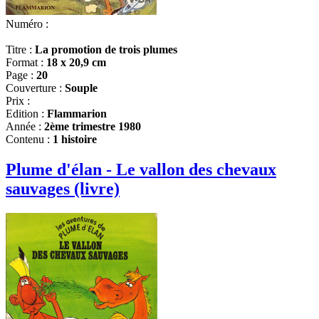
Numéro :
Titre :
La promotion de trois plumes
Format :
18 x 20,9 cm
Page :
20
Couverture :
Souple
Prix :
Edition :
Flammarion
Année :
2ème trimestre 1980
Contenu :
1 histoire
Plume d'élan - Le vallon des chevaux
sauvages (livre)