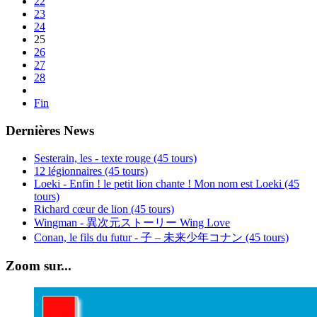
22
23
24
25
26
27
28
Fin
Dernières News
Sesterain, les - texte rouge (45 tours)
12 légionnaires (45 tours)
Loeki - Enfin ! le petit lion chante ! Mon nom est Loeki (45
tours)
Richard cœur de lion (45 tours)
Wingman - 異次元ストーリー Wing Love
Conan, le fils du futur - 子 – 未来少年コナン (45 tours)
Zoom sur...