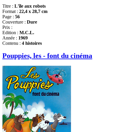
Titre :
L'île aux robots
Format :
22,4 x 28,7 cm
Page :
56
Couverture :
Dure
Prix :
Edition :
M.C.L.
Année :
1969
Contenu :
4 histoires
Pouppies, les - font du cinéma