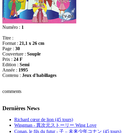
Numéro :
1
Titre :
Format :
21,1 x 26 cm
Page :
30
Couverture :
Souple
Prix :
24 F
Edition :
Semi
Année :
1995
Contenu :
Jeux d'habillages
comments
Dernières News
Richard cœur de lion (45 tours)
Wingman - 異次元ストーリー Wing Love
Conan, le fils du futur - 子 – 未来少年コナン (45 tours)