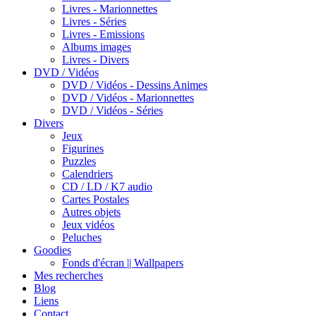
Livres - Marionnettes
Livres - Séries
Livres - Emissions
Albums images
Livres - Divers
DVD / Vidéos
DVD / Vidéos - Dessins Animes
DVD / Vidéos - Marionnettes
DVD / Vidéos - Séries
Divers
Jeux
Figurines
Puzzles
Calendriers
CD / LD / K7 audio
Cartes Postales
Autres objets
Jeux vidéos
Peluches
Goodies
Fonds d'écran || Wallpapers
Mes recherches
Blog
Liens
Contact