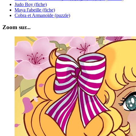
Judo Boy (fiche)
Maya l'abeille (fiche)
Cobra et Armanoïde (puzzle)
Zoom sur...