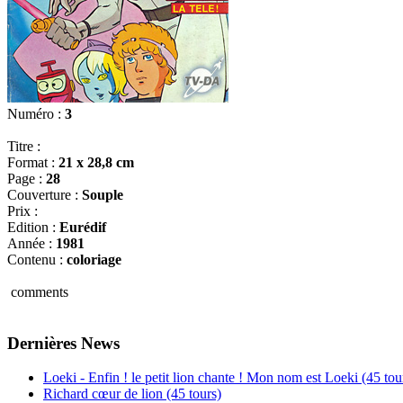
Numéro :
3
Titre :
Format :
21 x 28,8 cm
Page :
28
Couverture :
Souple
Prix :
Edition :
Eurédif
Année :
1981
Contenu :
coloriage
comments
Dernières News
Loeki - Enfin ! le petit lion chante ! Mon nom est Loeki (45 tou
Richard cœur de lion (45 tours)