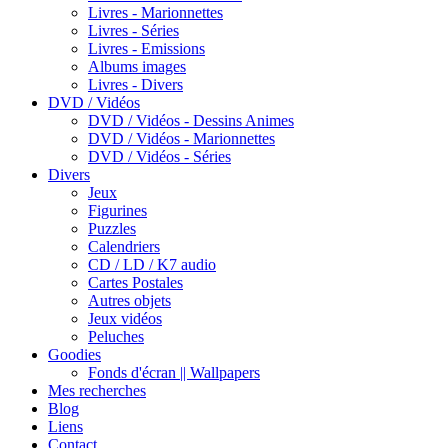
Livres - Marionnettes
Livres - Séries
Livres - Emissions
Albums images
Livres - Divers
DVD / Vidéos
DVD / Vidéos - Dessins Animes
DVD / Vidéos - Marionnettes
DVD / Vidéos - Séries
Divers
Jeux
Figurines
Puzzles
Calendriers
CD / LD / K7 audio
Cartes Postales
Autres objets
Jeux vidéos
Peluches
Goodies
Fonds d'écran || Wallpapers
Mes recherches
Blog
Liens
Contact