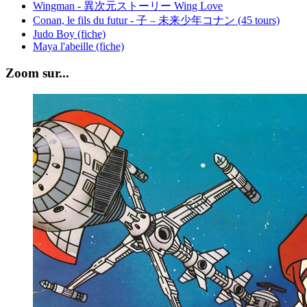
Wingman - 異次元ストーリー Wing Love
Conan, le fils du futur - 子 – 未来少年コナン (45 tours)
Judo Boy (fiche)
Maya l'abeille (fiche)
Zoom sur...