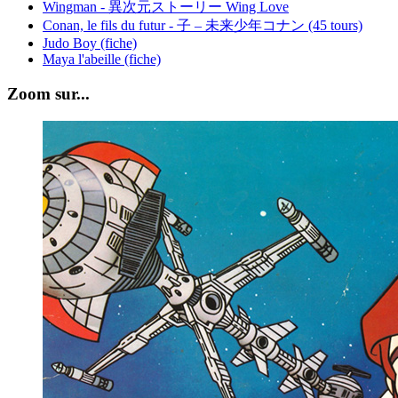
Wingman - 異次元ストーリー Wing Love
Conan, le fils du futur - 子 – 未来少年コナン (45 tours)
Judo Boy (fiche)
Maya l'abeille (fiche)
Zoom sur...