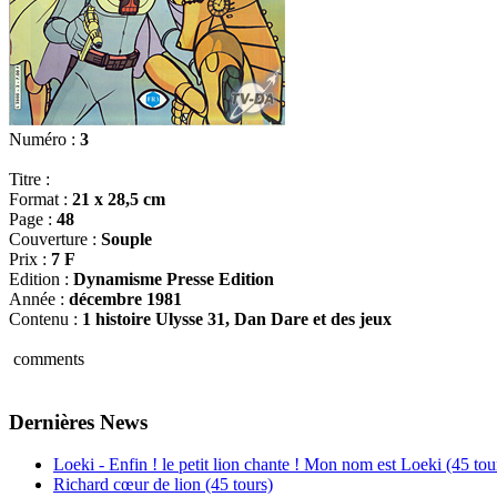
Numéro :
3
Titre :
Format :
21 x 28,5 cm
Page :
48
Couverture :
Souple
Prix :
7 F
Edition :
Dynamisme Presse Edition
Année :
décembre 1981
Contenu :
1 histoire Ulysse 31, Dan Dare et des jeux
comments
Dernières News
Loeki - Enfin ! le petit lion chante ! Mon nom est Loeki (45 tou
Richard cœur de lion (45 tours)