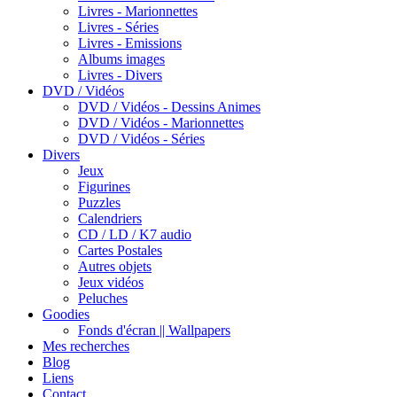
Livres - Marionnettes
Livres - Séries
Livres - Emissions
Albums images
Livres - Divers
DVD / Vidéos
DVD / Vidéos - Dessins Animes
DVD / Vidéos - Marionnettes
DVD / Vidéos - Séries
Divers
Jeux
Figurines
Puzzles
Calendriers
CD / LD / K7 audio
Cartes Postales
Autres objets
Jeux vidéos
Peluches
Goodies
Fonds d'écran || Wallpapers
Mes recherches
Blog
Liens
Contact