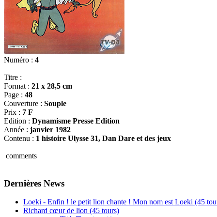
Numéro :
4
Titre :
Format :
21 x 28,5 cm
Page :
48
Couverture :
Souple
Prix :
7 F
Edition :
Dynamisme Presse Edition
Année :
janvier 1982
Contenu :
1 histoire Ulysse 31, Dan Dare et des jeux
comments
Dernières News
Loeki - Enfin ! le petit lion chante ! Mon nom est Loeki (45 tou
Richard cœur de lion (45 tours)