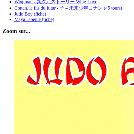
Wingman - 異次元ストーリー Wing Love
Conan, le fils du futur - 子 – 未来少年コナン (45 tours)
Judo Boy (fiche)
Maya l'abeille (fiche)
Zoom sur...