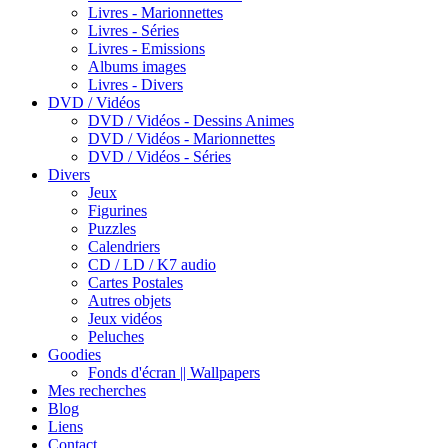
Livres - Marionnettes
Livres - Séries
Livres - Emissions
Albums images
Livres - Divers
DVD / Vidéos
DVD / Vidéos - Dessins Animes
DVD / Vidéos - Marionnettes
DVD / Vidéos - Séries
Divers
Jeux
Figurines
Puzzles
Calendriers
CD / LD / K7 audio
Cartes Postales
Autres objets
Jeux vidéos
Peluches
Goodies
Fonds d'écran || Wallpapers
Mes recherches
Blog
Liens
Contact