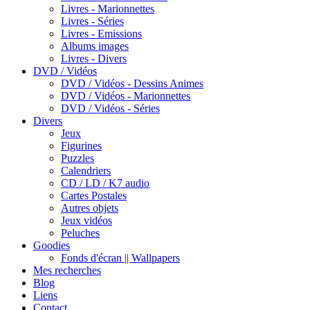
Livres - Marionnettes
Livres - Séries
Livres - Emissions
Albums images
Livres - Divers
DVD / Vidéos
DVD / Vidéos - Dessins Animes
DVD / Vidéos - Marionnettes
DVD / Vidéos - Séries
Divers
Jeux
Figurines
Puzzles
Calendriers
CD / LD / K7 audio
Cartes Postales
Autres objets
Jeux vidéos
Peluches
Goodies
Fonds d'écran || Wallpapers
Mes recherches
Blog
Liens
Contact