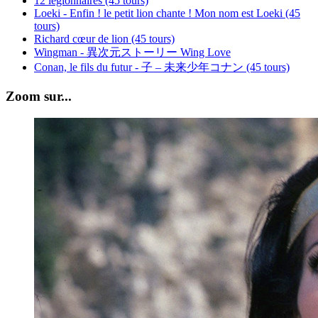
12 légionnaires (45 tours)
Loeki - Enfin ! le petit lion chante ! Mon nom est Loeki (45
tours)
Richard cœur de lion (45 tours)
Wingman - 異次元ストーリー Wing Love
Conan, le fils du futur - 子 – 未来少年コナン (45 tours)
Zoom sur...