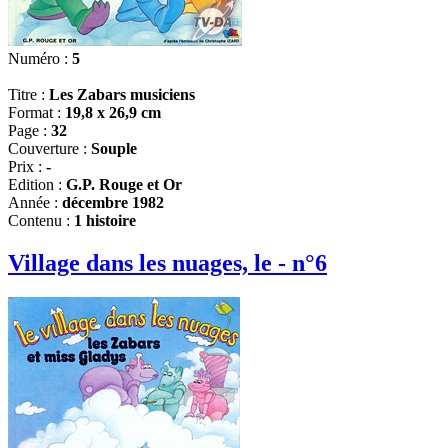
Numéro :
5
Titre :
Les Zabars musiciens
Format :
19,8 x 26,9 cm
Page :
32
Couverture :
Souple
Prix :
-
Edition :
G.P. Rouge et Or
Année :
décembre 1982
Contenu :
1 histoire
Village dans les nuages, le - n°6