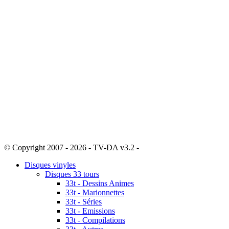
© Copyright 2007 - 2026 - TV-DA v3.2 -
Sitemap
Disques vinyles
Disques 33 tours
33t - Dessins Animes
33t - Marionnettes
33t - Séries
33t - Emissions
33t - Compilations