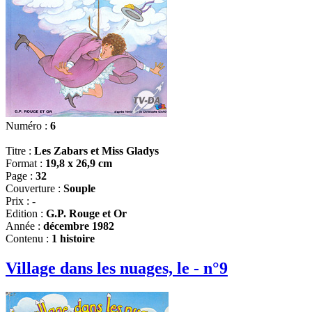
Numéro :
6
Titre :
Les Zabars et Miss Gladys
Format :
19,8 x 26,9 cm
Page :
32
Couverture :
Souple
Prix :
-
Edition :
G.P. Rouge et Or
Année :
décembre 1982
Contenu :
1 histoire
Village dans les nuages, le - n°9