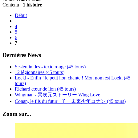
Contenu :
1 histoire
Début
4
5
6
7
Dernières News
Sesterain, les - texte rouge (45 tours)
12 légionnaires (45 tours)
Loeki - Enfin ! le petit lion chante ! Mon nom est Loeki (45
tours)
Richard cœur de lion (45 tours)
Wingman - 異次元ストーリー Wing Love
Conan, le fils du futur - 子 – 未来少年コナン (45 tours)
Zoom sur...