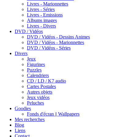
Livres - Marionnettes
Livres - Séries
Livres - Emissions
Albums images
Livres - Divers
DVD / Vidéos
DVD / Vidéos - Dessins Animes
DVD / Vidéos - Marionnettes
DVD / Vidéos - Séries
Divers
Jeux
Figurines
Puzzles
Calendriers
CD / LD / K7 audio
Cartes Postales
Autres objets
Jeux vidéos
Peluches
Goodies
Fonds d'écran || Wallpapers
Mes recherches
Blog
Liens
Contact