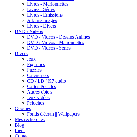
Livres - Marionnettes
Livres - Séries
Livres - Emissions
Albums images
Livres - Divers
DVD / Vidéos
DVD / Vidéos - Dessins Animes
DVD / Vidéos - Marionnettes
DVD / Vidéos - Séries
Divers
Jeux
Figurines
Puzzles
Calendriers
CD / LD / K7 audio
Cartes Postales
Autres objets
Jeux vidéos
Peluches
Goodies
Fonds d'écran || Wallpapers
Mes recherches
Blog
Liens
Contact