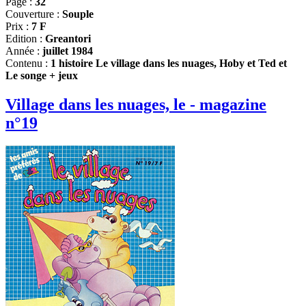
Page :
32
Couverture :
Souple
Prix :
7 F
Edition :
Greantori
Année :
juillet 1984
Contenu :
1 histoire Le village dans les nuages, Hoby et Ted et
Le songe + jeux
Village dans les nuages, le - magazine
n°19