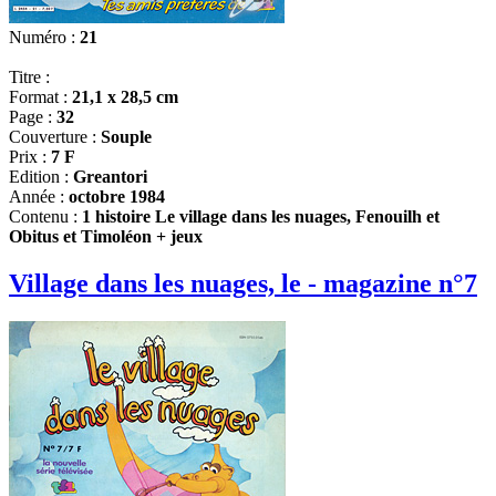
Numéro :
21
Titre :
Format :
21,1 x 28,5 cm
Page :
32
Couverture :
Souple
Prix :
7 F
Edition :
Greantori
Année :
octobre 1984
Contenu :
1 histoire Le village dans les nuages, Fenouilh et
Obitus et Timoléon + jeux
Village dans les nuages, le - magazine n°7