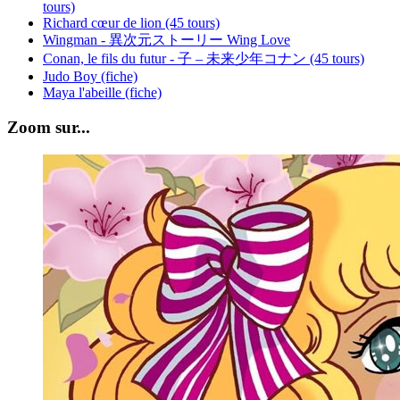
tours)
Richard cœur de lion (45 tours)
Wingman - 異次元ストーリー Wing Love
Conan, le fils du futur - 子 – 未来少年コナン (45 tours)
Judo Boy (fiche)
Maya l'abeille (fiche)
Zoom sur...