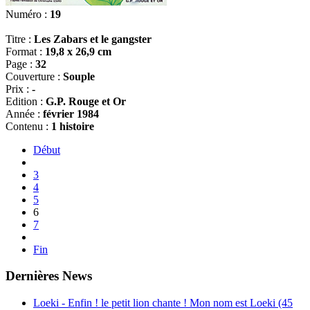
Numéro :
19
Titre :
Les Zabars et le gangster
Format :
19,8 x 26,9 cm
Page :
32
Couverture :
Souple
Prix :
-
Edition :
G.P. Rouge et Or
Année :
février 1984
Contenu :
1 histoire
Début
3
4
5
6
7
Fin
Dernières News
Loeki - Enfin ! le petit lion chante ! Mon nom est Loeki (45