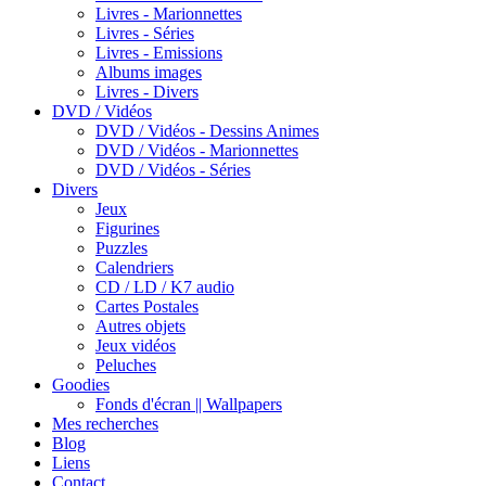
Livres - Marionnettes
Livres - Séries
Livres - Emissions
Albums images
Livres - Divers
DVD / Vidéos
DVD / Vidéos - Dessins Animes
DVD / Vidéos - Marionnettes
DVD / Vidéos - Séries
Divers
Jeux
Figurines
Puzzles
Calendriers
CD / LD / K7 audio
Cartes Postales
Autres objets
Jeux vidéos
Peluches
Goodies
Fonds d'écran || Wallpapers
Mes recherches
Blog
Liens
Contact