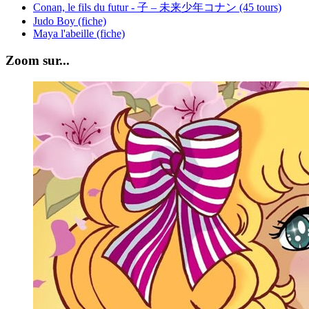
Conan, le fils du futur - 子 – 未来少年コナン (45 tours)
Judo Boy (fiche)
Maya l'abeille (fiche)
Zoom sur...