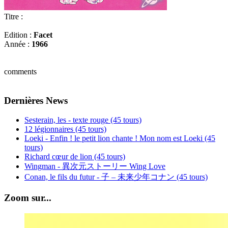
Titre :
Edition :
Facet
Année :
1966
comments
Dernières News
Sesterain, les - texte rouge (45 tours)
12 légionnaires (45 tours)
Loeki - Enfin ! le petit lion chante ! Mon nom est Loeki (45
tours)
Richard cœur de lion (45 tours)
Wingman - 異次元ストーリー Wing Love
Conan, le fils du futur - 子 – 未来少年コナン (45 tours)
Zoom sur...