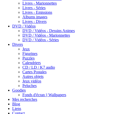
Livres - Marionnettes
Livres - Séries
Livres - Emissions
Albums images
Livres - Divers
DVD / Vidéos
DVD / Vidéos - Dessins Animes
DVD / Vidéos - Marionnettes
DVD / Vidéos - Séries
Divers
Jeux
Figurines
Puzzles
Calendriers
CD / LD / K7 audio
Cartes Postales
Autres objets
Jeux vidéos
Peluches
Goodies
Fonds d'écran || Wallpapers
Mes recherches
Blog
Liens
Contact