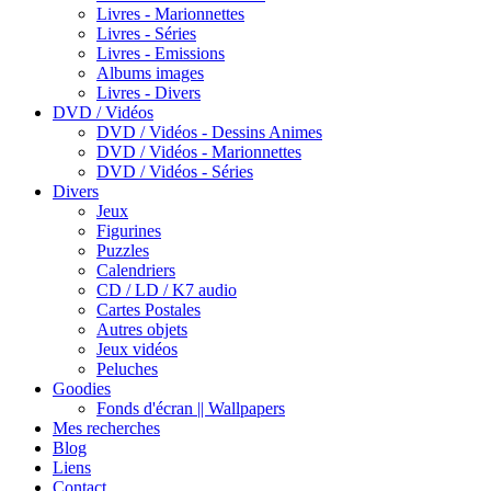
Livres - Marionnettes
Livres - Séries
Livres - Emissions
Albums images
Livres - Divers
DVD / Vidéos
DVD / Vidéos - Dessins Animes
DVD / Vidéos - Marionnettes
DVD / Vidéos - Séries
Divers
Jeux
Figurines
Puzzles
Calendriers
CD / LD / K7 audio
Cartes Postales
Autres objets
Jeux vidéos
Peluches
Goodies
Fonds d'écran || Wallpapers
Mes recherches
Blog
Liens
Contact