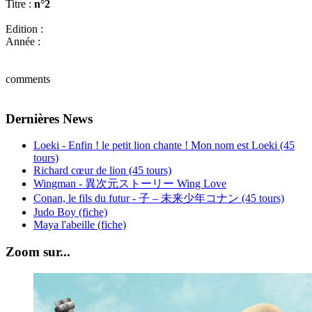
Titre :
n°2
Edition :
Année :
comments
Dernières News
Loeki - Enfin ! le petit lion chante ! Mon nom est Loeki (45
tours)
Richard cœur de lion (45 tours)
Wingman - 異次元ストーリー Wing Love
Conan, le fils du futur - 子 – 未来少年コナン (45 tours)
Judo Boy (fiche)
Maya l'abeille (fiche)
Zoom sur...