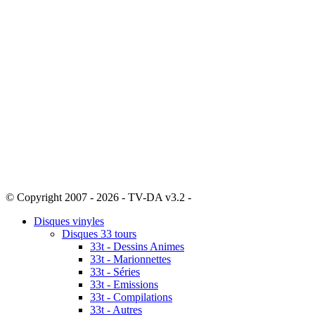
© Copyright 2007 - 2026 - TV-DA v3.2 -
Sitemap
Disques vinyles
Disques 33 tours
33t - Dessins Animes
33t - Marionnettes
33t - Séries
33t - Emissions
33t - Compilations
33t - Autres