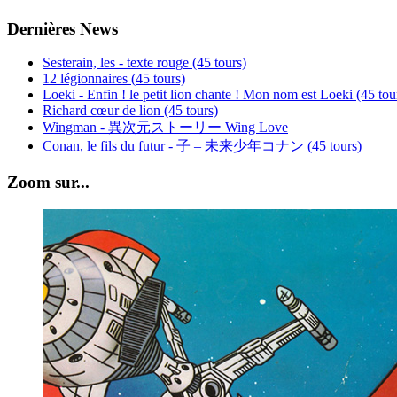
Dernières News
Sesterain, les - texte rouge (45 tours)
12 légionnaires (45 tours)
Loeki - Enfin ! le petit lion chante ! Mon nom est Loeki (45 tou
Richard cœur de lion (45 tours)
Wingman - 異次元ストーリー Wing Love
Conan, le fils du futur - 子 – 未来少年コナン (45 tours)
Zoom sur...