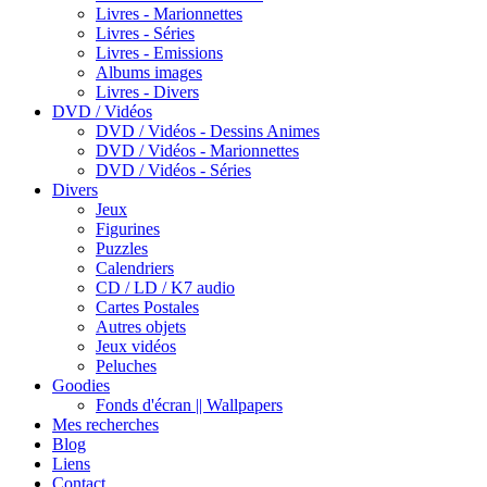
Livres - Marionnettes
Livres - Séries
Livres - Emissions
Albums images
Livres - Divers
DVD / Vidéos
DVD / Vidéos - Dessins Animes
DVD / Vidéos - Marionnettes
DVD / Vidéos - Séries
Divers
Jeux
Figurines
Puzzles
Calendriers
CD / LD / K7 audio
Cartes Postales
Autres objets
Jeux vidéos
Peluches
Goodies
Fonds d'écran || Wallpapers
Mes recherches
Blog
Liens
Contact