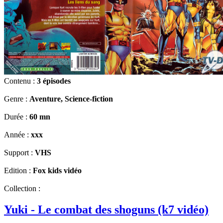
Contenu :
3 épisodes
Genre :
Aventure, Science-fiction
Durée :
60 mn
Année :
xxx
Support :
VHS
Edition :
Fox kids vidéo
Collection :
Yuki - Le combat des shoguns (k7 vidéo)