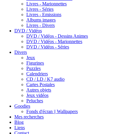
Livres - Marionnettes
Livres - Séries
Livres - Emissions
Albums images
Livres - Divers
DVD / Vidéos
DVD / Vidéos - Dessins Animes
DVD / Vidéos - Marionnettes
DVD / Vidéos - Séries
Divers
Jeux
Figurines
Puzzles
Calendriers
CD / LD / K7 audio
Cartes Postales
Autres objets
Jeux vidéos
Peluches
Goodies
Fonds d'écran || Wallpapers
Mes recherches
Blog
Liens
Contact