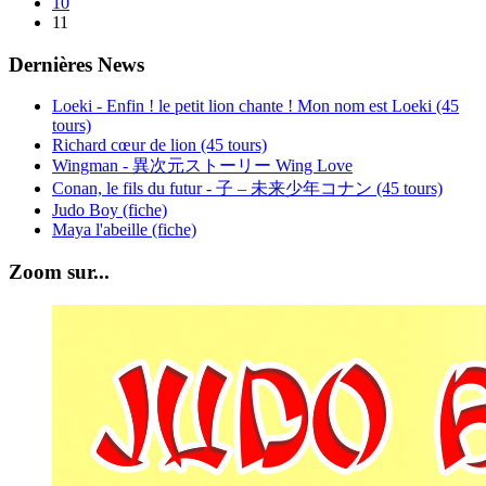
10
11
Dernières News
Loeki - Enfin ! le petit lion chante ! Mon nom est Loeki (45
tours)
Richard cœur de lion (45 tours)
Wingman - 異次元ストーリー Wing Love
Conan, le fils du futur - 子 – 未来少年コナン (45 tours)
Judo Boy (fiche)
Maya l'abeille (fiche)
Zoom sur...