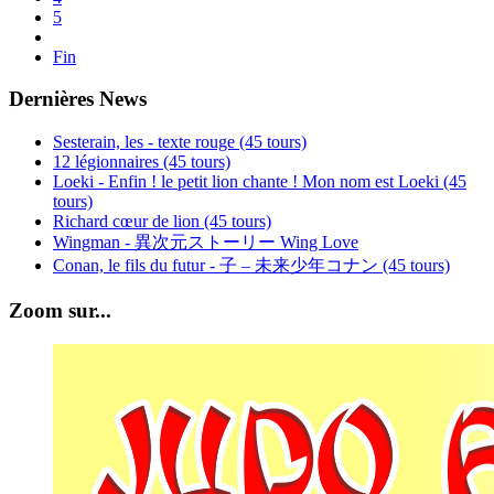
5
Fin
Dernières News
Sesterain, les - texte rouge (45 tours)
12 légionnaires (45 tours)
Loeki - Enfin ! le petit lion chante ! Mon nom est Loeki (45
tours)
Richard cœur de lion (45 tours)
Wingman - 異次元ストーリー Wing Love
Conan, le fils du futur - 子 – 未来少年コナン (45 tours)
Zoom sur...