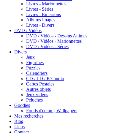
Livres - Marionnettes
Livres - Séries
Livres - Emissions
Albums images
Livres - Divers
DVD / Vidéos
DVD / Vidéos - Dessins Animes
DVD / Vidéos - Marionnettes
DVD / Vidéos - Séries
Divers
Jeux
Figurines
Puzzles
Calendriers
CD / LD / K7 audio
Cartes Postales
Autres objets
Jeux vidéos
Peluches
Goodies
Fonds d'écran || Wallpapers
Mes recherches
Blog
Liens
Contact