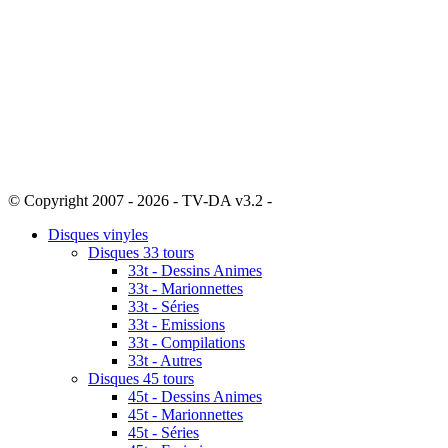
© Copyright 2007 - 2026 - TV-DA v3.2 -
Sitemap
Disques vinyles
Disques 33 tours
33t - Dessins Animes
33t - Marionnettes
33t - Séries
33t - Emissions
33t - Compilations
33t - Autres
Disques 45 tours
45t - Dessins Animes
45t - Marionnettes
45t - Séries