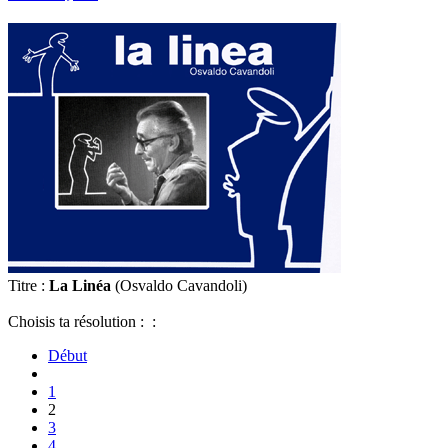
Titre :
La Linéa
(Osvaldo Cavandoli)
Choisis ta résolution : :
Début
1
2
3
4