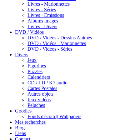
Livres - Marionnettes
Livres - Séries
Livres - Emissions
Albums images
Livres - Divers
DVD / Vidéos
DVD / Vidéos - Dessins Animes
DVD / Vidéos - Marionnettes
DVD / Vidéos - Séries
Divers
Jeux
Figurines
Puzzles
Calendriers
CD / LD / K7 audio
Cartes Postales
Autres objets
Jeux vidéos
Peluches
Goodies
Fonds d'écran || Wallpapers
Mes recherches
Blog
Liens
Contact