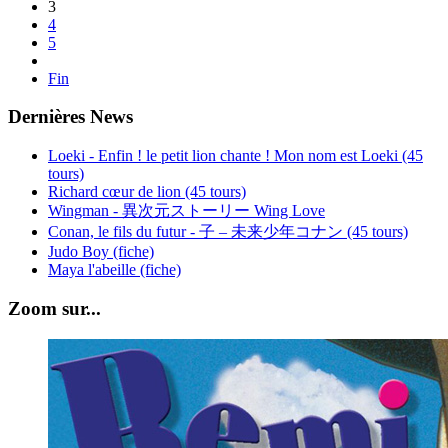
3
4
5
Fin
Dernières News
Loeki - Enfin ! le petit lion chante ! Mon nom est Loeki (45
tours)
Richard cœur de lion (45 tours)
Wingman - 異次元ストーリー Wing Love
Conan, le fils du futur - 子 – 未来少年コナン (45 tours)
Judo Boy (fiche)
Maya l'abeille (fiche)
Zoom sur...