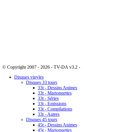
© Copyright 2007 - 2026 - TV-DA v3.2 -
Sitemap
Disques vinyles
Disques 33 tours
33t - Dessins Animes
33t - Marionnettes
33t - Séries
33t - Emissions
33t - Compilations
33t - Autres
Disques 45 tours
45t - Dessins Animes
45t - Marionnettes