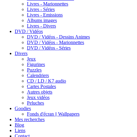
Livres - Marionnettes
Livres - Séries
Livres - Emissions
Albums images
Livres - Divers
DVD / Vidéos
DVD / Vidéos - Dessins Animes
DVD / Vidéos - Marionnettes
DVD / Vidéos - Séries
Divers
Jeux
Figurines
Puzzles
Calendriers
CD / LD / K7 audio
Cartes Postales
Autres objets
Jeux vidéos
Peluches
Goodies
Fonds d'écran || Wallpapers
Mes recherches
Blog
Liens
Contact