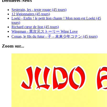
Dernières News
Sesterain, les - texte rouge (45 tours)
12 légionnaires (45 tours)
Loeki - Enfin ! le petit lion chante ! Mon nom est Loeki (45
tours)
Richard cœur de lion (45 tours)
Wingman - 異次元ストーリー Wing Love
Conan, le fils du futur - 子 – 未来少年コナン (45 tours)
Zoom sur...