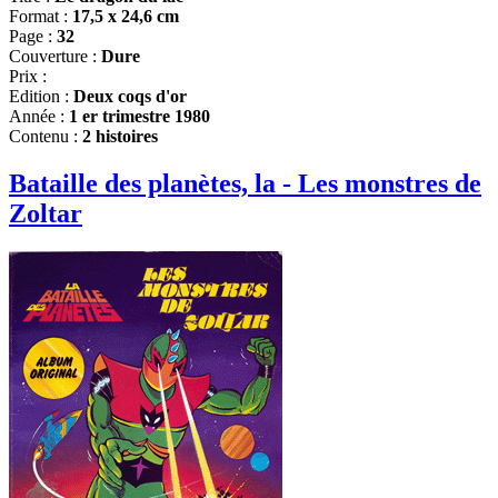
Format :
17,5 x 24,6 cm
Page :
32
Couverture :
Dure
Prix :
Edition :
Deux coqs d'or
Année :
1 er trimestre 1980
Contenu :
2 histoires
Bataille des planètes, la - Les monstres de
Zoltar