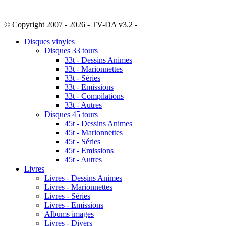
© Copyright 2007 - 2026 - TV-DA v3.2 -
Sitemap
Disques vinyles
Disques 33 tours
33t - Dessins Animes
33t - Marionnettes
33t - Séries
33t - Emissions
33t - Compilations
33t - Autres
Disques 45 tours
45t - Dessins Animes
45t - Marionnettes
45t - Séries
45t - Emissions
45t - Autres
Livres
Livres - Dessins Animes
Livres - Marionnettes
Livres - Séries
Livres - Emissions
Albums images
Livres - Divers