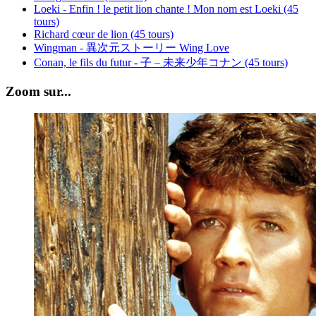
Loeki - Enfin ! le petit lion chante ! Mon nom est Loeki (45
tours)
Richard cœur de lion (45 tours)
Wingman - 異次元ストーリー Wing Love
Conan, le fils du futur - 子 – 未来少年コナン (45 tours)
Zoom sur...