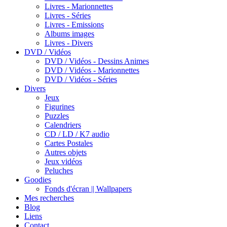
Livres - Marionnettes
Livres - Séries
Livres - Emissions
Albums images
Livres - Divers
DVD / Vidéos
DVD / Vidéos - Dessins Animes
DVD / Vidéos - Marionnettes
DVD / Vidéos - Séries
Divers
Jeux
Figurines
Puzzles
Calendriers
CD / LD / K7 audio
Cartes Postales
Autres objets
Jeux vidéos
Peluches
Goodies
Fonds d'écran || Wallpapers
Mes recherches
Blog
Liens
Contact