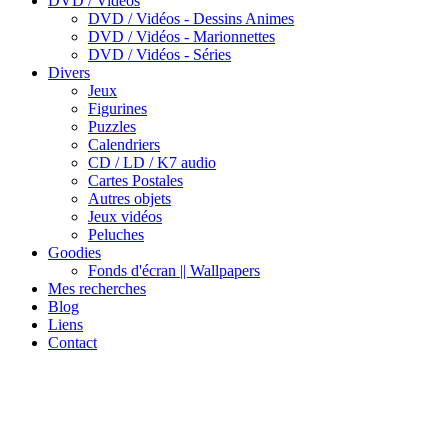
DVD / Vidéos
DVD / Vidéos - Dessins Animes
DVD / Vidéos - Marionnettes
DVD / Vidéos - Séries
Divers
Jeux
Figurines
Puzzles
Calendriers
CD / LD / K7 audio
Cartes Postales
Autres objets
Jeux vidéos
Peluches
Goodies
Fonds d'écran || Wallpapers
Mes recherches
Blog
Liens
Contact