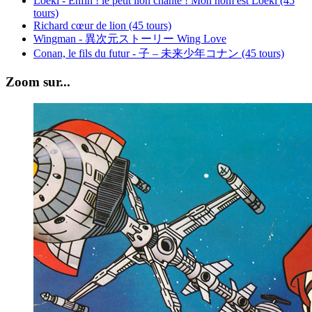
Loeki - Enfin ! le petit lion chante ! Mon nom est Loeki (45
tours)
Richard cœur de lion (45 tours)
Wingman - 異次元ストーリー Wing Love
Conan, le fils du futur - 子 – 未来少年コナン (45 tours)
Zoom sur...