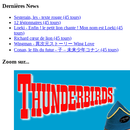
Dernières News
Sesterain, les - texte rouge (45 tours)
12 légionnaires (45 tours)
Loeki - Enfin ! le petit lion chante ! Mon nom est Loeki (45
tours)
Richard cœur de lion (45 tours)
Wingman - 異次元ストーリー Wing Love
Conan, le fils du futur - 子 – 未来少年コナン (45 tours)
Zoom sur...