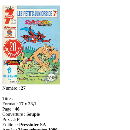
Numéro :
27
Titre :
Format :
17 x 23,1
Page :
46
Couverture :
Souple
Prix :
5 F
Edition :
Pressinter SA
Année :
3ème trimestre 1980