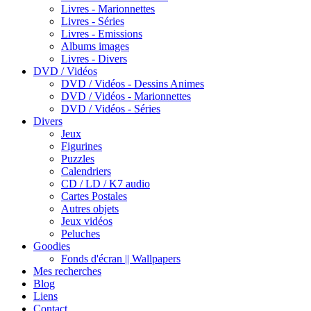
Livres - Marionnettes
Livres - Séries
Livres - Emissions
Albums images
Livres - Divers
DVD / Vidéos
DVD / Vidéos - Dessins Animes
DVD / Vidéos - Marionnettes
DVD / Vidéos - Séries
Divers
Jeux
Figurines
Puzzles
Calendriers
CD / LD / K7 audio
Cartes Postales
Autres objets
Jeux vidéos
Peluches
Goodies
Fonds d'écran || Wallpapers
Mes recherches
Blog
Liens
Contact