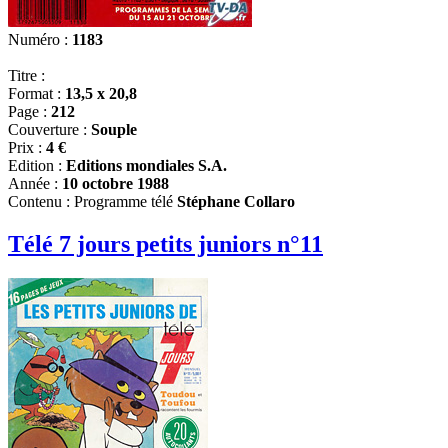
Numéro :
1183
Titre :
Format :
13,5 x 20,8
Page :
212
Couverture :
Souple
Prix :
4 €
Edition :
Editions mondiales S.A.
Année :
10 octobre 1988
Contenu : Programme télé
Stéphane Collaro
Télé 7 jours petits juniors n°11