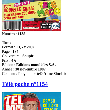
Numéro :
1138
Titre :
Format :
13,5 x 20,8
Page :
184
Couverture :
Souple
Prix :
4 €
Edition :
Editions mondiales S.A.
Année :
30 novembre 1987
Contenu : Programme télé
Anne Sinclair
Télé poche n°1154