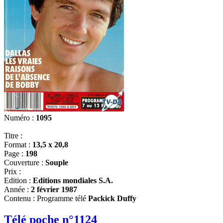
Numéro :
1095
Titre :
Format :
13,5 x 20,8
Page :
198
Couverture :
Souple
Prix :
Edition :
Editions mondiales S.A.
Année :
2 février 1987
Contenu : Programme télé
Packick Duffy
Télé poche n°1124