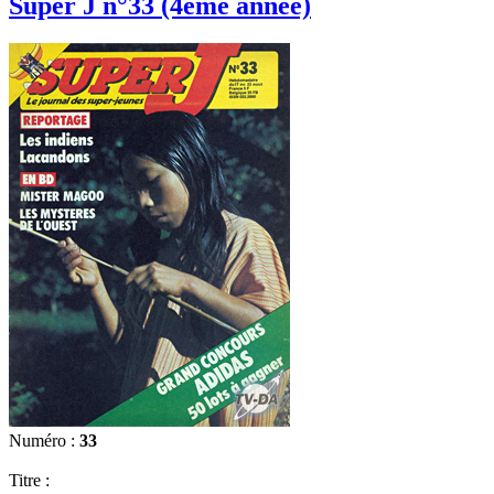
Super J n°33 (4ème année)
Numéro :
33
Titre :