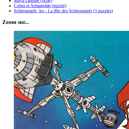
Maya l'abeille (fiche)
Cobra et Armanoïde (puzzle)
Schtroumpfs, les - La fête des Schtroumpfs (3 puzzles)
Zoom sur...