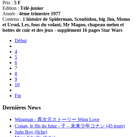
Prix :
5 F
Edition :
Télé-junior
Année :
4ème trimestre 1977
Contenu :
1 histoire de Spiderman, Scoubidou, big Jim, Momo
et Ursul, Les, fous du volant, Mr Magoo, chapeau melon et
bottes de cuir et des jeux - supplément 16 pages Star Wars
Début
4
5
6
7
8
9
10
Fin
Dernières News
Wingman - 異次元ストーリー Wing Love
Conan, le fils du futur - 子 – 未来少年コナン (45 tours)
Judo Boy (fiche)