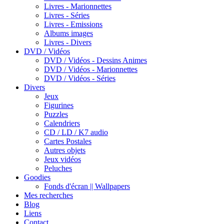
Livres - Marionnettes
Livres - Séries
Livres - Emissions
Albums images
Livres - Divers
DVD / Vidéos
DVD / Vidéos - Dessins Animes
DVD / Vidéos - Marionnettes
DVD / Vidéos - Séries
Divers
Jeux
Figurines
Puzzles
Calendriers
CD / LD / K7 audio
Cartes Postales
Autres objets
Jeux vidéos
Peluches
Goodies
Fonds d'écran || Wallpapers
Mes recherches
Blog
Liens
Contact