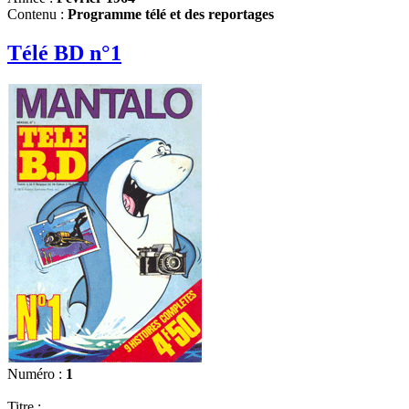
Contenu :
Programme télé et des reportages
Télé BD n°1
Numéro :
1
Titre :