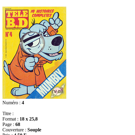
Numéro :
4
Titre :
Format :
18 x 25,8
Page :
68
Couverture :
Souple