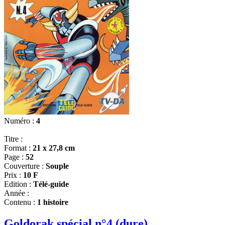
Numéro :
4
Titre :
Format :
21 x 27,8 cm
Page :
52
Couverture :
Souple
Prix :
10 F
Edition :
Télé-guide
Année :
Contenu :
1 histoire
Goldorak spécial n°4 (dure)