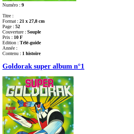
Numéro :
9
Titre :
Format :
21 x 27,8 cm
Page :
52
Couverture :
Souple
Prix :
10 F
Edition :
Télé-guide
Année :
Contenu :
1 histoire
Goldorak super album n°1