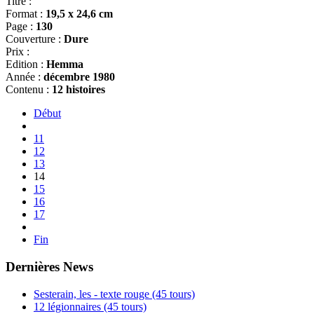
Titre :
Format :
19,5 x 24,6 cm
Page :
130
Couverture :
Dure
Prix :
Edition :
Hemma
Année :
décembre 1980
Contenu :
12 histoires
Début
11
12
13
14
15
16
17
Fin
Dernières News
Sesterain, les - texte rouge (45 tours)
12 légionnaires (45 tours)