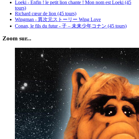
Loeki - Enfin ! le petit lion chante ! Mon nom est Loeki (45
tours)
Richard cœur de lion (45 tours)
Wingman - 異次元ストーリー Wing Love
Conan, le fils du futur - 子 – 未来少年コナン (45 tours)
Zoom sur...