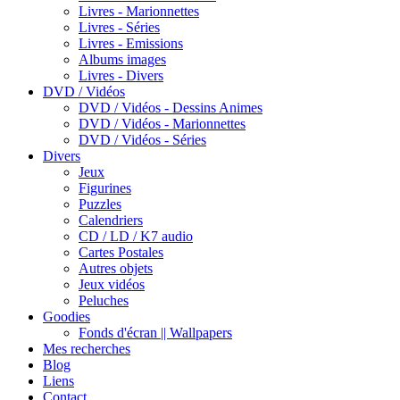
Livres - Marionnettes
Livres - Séries
Livres - Emissions
Albums images
Livres - Divers
DVD / Vidéos
DVD / Vidéos - Dessins Animes
DVD / Vidéos - Marionnettes
DVD / Vidéos - Séries
Divers
Jeux
Figurines
Puzzles
Calendriers
CD / LD / K7 audio
Cartes Postales
Autres objets
Jeux vidéos
Peluches
Goodies
Fonds d'écran || Wallpapers
Mes recherches
Blog
Liens
Contact