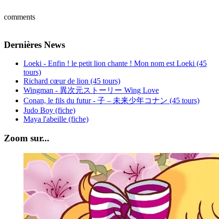
comments
Dernières News
Loeki - Enfin ! le petit lion chante ! Mon nom est Loeki (45
tours)
Richard cœur de lion (45 tours)
Wingman - 異次元ストーリー Wing Love
Conan, le fils du futur - 子 – 未来少年コナン (45 tours)
Judo Boy (fiche)
Maya l'abeille (fiche)
Zoom sur...