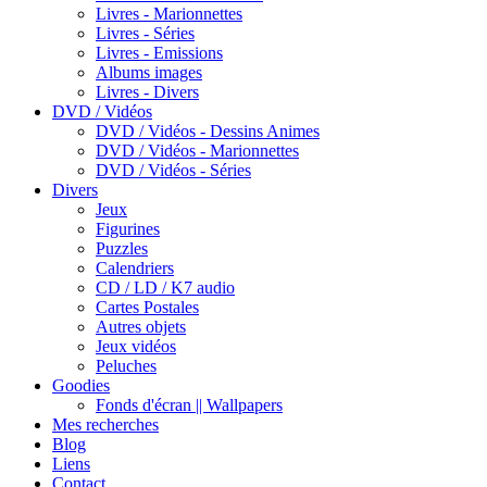
Livres - Marionnettes
Livres - Séries
Livres - Emissions
Albums images
Livres - Divers
DVD / Vidéos
DVD / Vidéos - Dessins Animes
DVD / Vidéos - Marionnettes
DVD / Vidéos - Séries
Divers
Jeux
Figurines
Puzzles
Calendriers
CD / LD / K7 audio
Cartes Postales
Autres objets
Jeux vidéos
Peluches
Goodies
Fonds d'écran || Wallpapers
Mes recherches
Blog
Liens
Contact