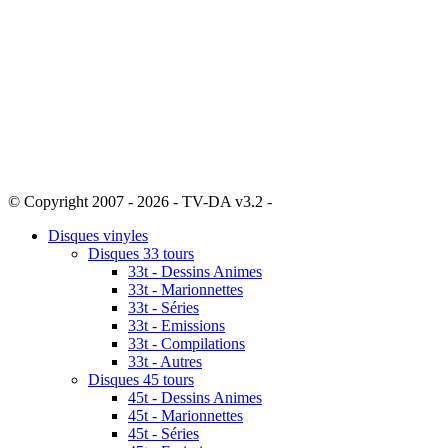
© Copyright 2007 - 2026 - TV-DA v3.2 -
Sitemap
Disques vinyles
Disques 33 tours
33t - Dessins Animes
33t - Marionnettes
33t - Séries
33t - Emissions
33t - Compilations
33t - Autres
Disques 45 tours
45t - Dessins Animes
45t - Marionnettes
45t - Séries